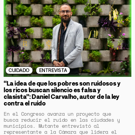
CUIDADO
ENTREVISTA
“La idea de que los pobres son ruidosos y
los ricos buscan silencio es falsa y
clasista”: Daniel Carvalho, autor de la ley
contra el ruido
En el Congreso avanza un proyecto que
busca reducir el ruido en las ciudades y
municipios. Mutante entrevistó al
representante a la Cámara que lidera el