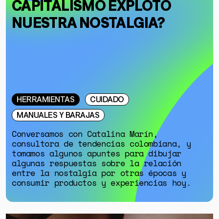
CAPITALISMO EXPLOTÓ
NUESTRA NOSTALGIA?
HERRAMIENTAS
CUIDADO
MANUALES Y BARAJAS
Conversamos con Catalina Marín,
consultora de tendencias colombiana, y
tomamos algunos apuntes para dibujar
algunas respuestas sobre la relación
entre la nostalgia por otras épocas y
consumir productos y experiencias hoy.