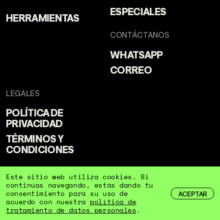
ESPECIALES
HERRAMIENTAS
CONTÁCTANOS
WHATSAPP
CORREO
LEGALES
POLÍTICA DE
PRIVACIDAD
TÉRMINOS Y
CONDICIONES
Este sitio web utiliza cookies. Si
continúas navegando, estás dando tu
consentimiento para su uso de
ACEPTAR
acuerdo con nuestra
política de
tratamiento de datos personales
.