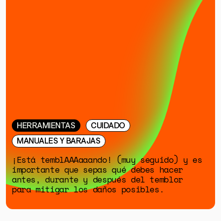
HERRAMIENTAS
CUIDADO
MANUALES Y BARAJAS
¡Está temblAAAaaando! (muy seguido) y es
importante que sepas qué debes hacer
antes, durante y después del temblor
para mitigar los daños posibles.