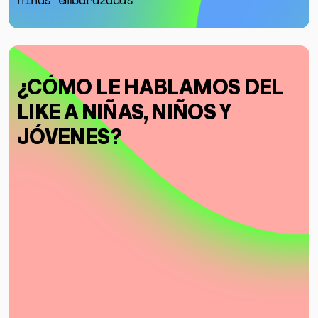
¿CÓMO LE HABLAMOS DEL
LIKE A NIÑAS, NIÑOS Y
JÓVENES?