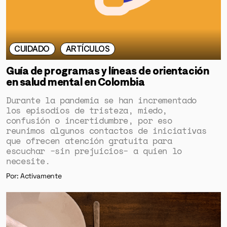
CUIDADO
ARTÍCULOS
Guía de programas y líneas de orientación
en salud mental en Colombia
Durante la pandemia se han incrementado
los episodios de tristeza, miedo,
confusión o incertidumbre, por eso
reunimos algunos contactos de iniciativas
que ofrecen atención gratuita para
GÉNERO
escuchar −sin prejuicios− a quien lo
necesite.
DERECHOS HUMANOS
Por: Activamente
SALUD MENTAL
EMERGENCIA CLIMÁTICA