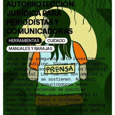
AUTOPROTECCIÓN
JURÍDICA PARA
PERIODISTAS Y
COMUNICADORAS
HERRAMIENTAS
CUIDADO
MANUALES Y BARAJAS
Hazle estas preguntas a tu investigación
antes de publicar. Sirven para mitigar
el riesgo de acoso judicial. La historia
quedó genial. Las fuentes son amplias y
las denuncias se sostienen. Aún así,
periodistas y comunicadoras deben
blindar el contenido de posibles
procesos legales que aleguen daños al
buen nombre, honor e intimidad de
funcionarios públicos … Continue reading
Manual de autoprotección jurídica para
periodistas y comunicadoras