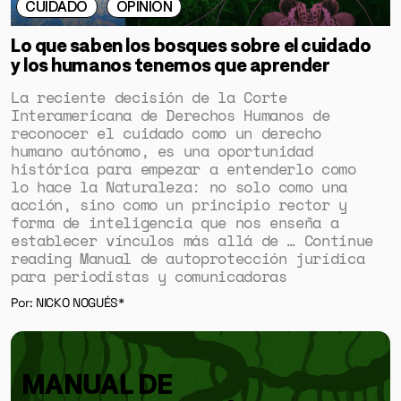
CUIDADO
OPINIÓN
Lo que saben los bosques sobre el cuidado
y los humanos tenemos que aprender
La reciente decisión de la Corte
Interamericana de Derechos Humanos de
reconocer el cuidado como un derecho
humano autónomo, es una oportunidad
histórica para empezar a entenderlo como
lo hace la Naturaleza: no solo como una
acción, sino como un principio rector y
forma de inteligencia que nos enseña a
establecer vínculos más allá de … Continue
reading Manual de autoprotección jurídica
para periodistas y comunicadoras
Por: NICKO NOGUÉS*
MANUAL DE