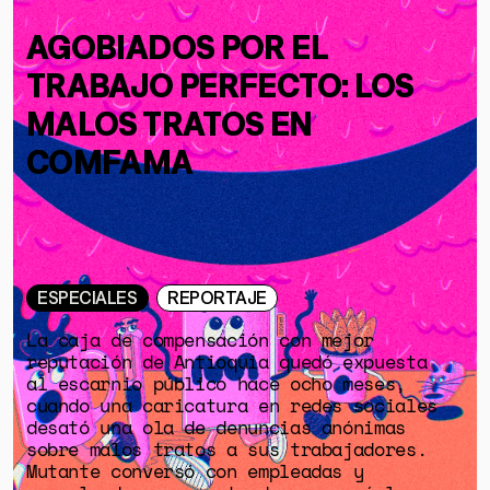
AGOBIADOS POR EL
TRABAJO PERFECTO: LOS
MALOS TRATOS EN
COMFAMA
ESPECIALES
REPORTAJE
La caja de compensación con mejor
reputación de Antioquia quedó expuesta
al escarnio público hace ocho meses,
cuando una caricatura en redes sociales
desató una ola de denuncias anónimas
sobre malos tratos a sus trabajadores.
Mutante conversó con empleadas y