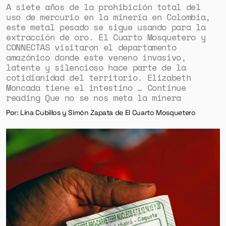
A siete años de la prohibición total del
uso de mercurio en la minería en Colombia,
este metal pesado se sigue usando para la
extracción de oro. El Cuarto Mosquetero y
CONNECTAS visitaron el departamento
amazónico donde este veneno invasivo,
latente y silencioso hace parte de la
cotidianidad del territorio. Elizabeth
Moncada tiene el intestino … Continue
reading Que no se nos meta la minera
Por: Lina Cubillos y Simón Zapata de El Cuarto Mosquetero