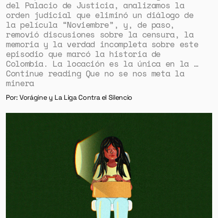
del Palacio de Justicia, analizamos la
orden judicial que eliminó un diálogo de
la película “Noviembre”, y, de paso,
removió discusiones sobre la censura, la
memoria y la verdad incompleta sobre este
episodio que marcó la historia de
Colombia. La locación es la única en la …
Continue reading Que no se nos meta la
minera
Por: Vorágine y La Liga Contra el Silencio