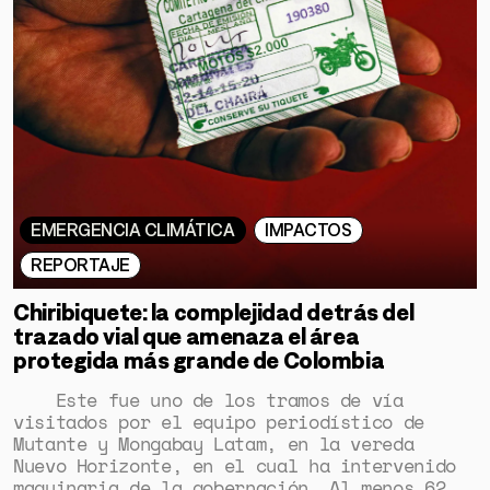
EMERGENCIA CLIMÁTICA
IMPACTOS
REPORTAJE
Chiribiquete: la complejidad detrás del
trazado vial que amenaza el área
protegida más grande de Colombia
Este fue uno de los tramos de vía
visitados por el equipo periodístico de
Mutante y Mongabay Latam, en la vereda
Nuevo Horizonte, en el cual ha intervenido
maquinaria de la gobernación. Al menos 62