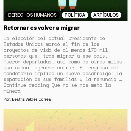
DERECHOS HUMANOS
POLÍTICA
ARTÍCULOS
Retornar es volver a migrar
La elección del actual presidente de
Estados Unidos marcó el fin de los
proyectos de vida de al menos 170 mil
personas que, tras migrar a ese país,
fueron deportadas, así como de otros miles
que nunca lograron entrar. El regreso del
mandatario implicó un nuevo desarraigo: la
separación de sus familias y la renuncia …
Continue reading Que no se nos meta la
minera
Por: Beatriz Valdés Correa