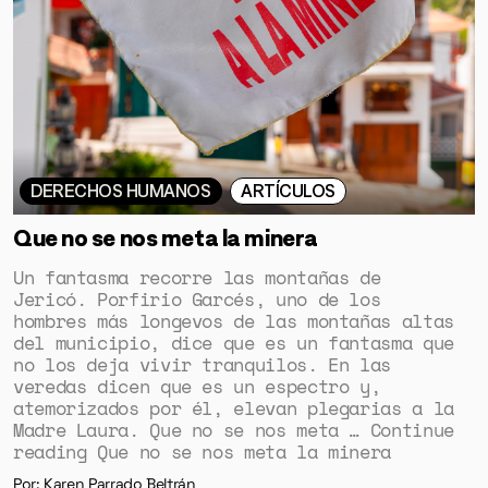
DERECHOS HUMANOS
ARTÍCULOS
Que no se nos meta la minera
Un fantasma recorre las montañas de
Jericó. Porfirio Garcés, uno de los
hombres más longevos de las montañas altas
del municipio, dice que es un fantasma que
no los deja vivir tranquilos. En las
veredas dicen que es un espectro y,
atemorizados por él, elevan plegarias a la
Madre Laura. Que no se nos meta … Continue
reading Que no se nos meta la minera
Por: Karen Parrado Beltrán