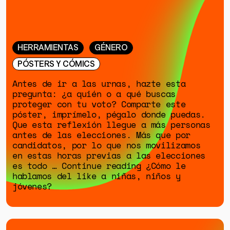
ESPECIALES
HERRAMIENTAS
GÉNERO
PÓSTERS Y CÓMICS
Antes de ir a las urnas, hazte esta
pregunta: ¿a quién o a qué buscas
proteger con tu voto? Comparte este
póster, imprímelo, pégalo donde puedas.
Que esta reflexión llegue a más personas
antes de las elecciones. Más que por
candidatos, por lo que nos movilizamos
en estas horas previas a las elecciones
es todo … Continue reading ¿Cómo le
hablamos del like a niñas, niños y
jóvenes?