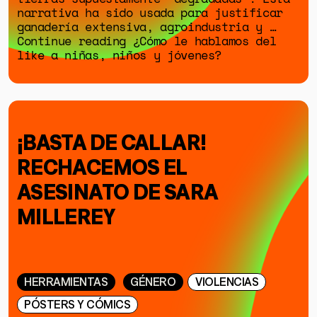
narrativa ha sido usada para justificar
ganadería extensiva, agroindustria y …
Continue reading ¿Cómo le hablamos del
like a niñas, niños y jóvenes?
¡BASTA DE CALLAR!
RECHACEMOS EL
ASESINATO DE SARA
MILLEREY
HERRAMIENTAS
GÉNERO
VIOLENCIAS
PÓSTERS Y CÓMICS