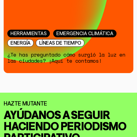
HERRAMIENTAS
EMERGENCIA CLIMÁTICA
ENERGÍA
LÍNEAS DE TIEMPO
¿Te has preguntado cómo surgió la luz en
las ciudades? ¡Aquí te contamos!
AYÚDANOS A SEGUIR
HACIENDO
PERIODISMO
PARTICIPATIVO