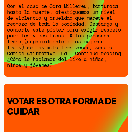
Con el caso de Sara Millerey, torturada
hasta la muerte, atestiguamos un nivel
de violencia y crueldad que merece el
rechazo de toda la sociedad. Descarga y
comparte este póster para exigir respeto
para las vidas trans. A las personas
trans (especialmente a las mujeres
trans) se les mata tres veces, señala
GÉNERO
Caribe Afirmativo: La … Continue reading
DERECHOS HUMANOS
¿Cómo le hablamos del like a niñas,
niños y jóvenes?
SALUD MENTAL
EMERGENCIA CLIMÁTICA
HERRAMIENTAS
VOTAR ES OTRA FORMA DE
CUIDAR
SOBRE MUTANTE
DONACIONES