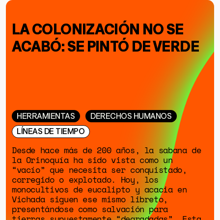
LA COLONIZACIÓN NO SE
ACABÓ: SE PINTÓ DE VERDE
HERRAMIENTAS
DERECHOS HUMANOS
LÍNEAS DE TIEMPO
Desde hace más de 200 años, la sabana de
la Orinoquía ha sido vista como un
“vacío” que necesita ser conquistado,
corregido o explotado. Hoy, los
monocultivos de eucalipto y acacia en
Vichada siguen ese mismo libreto,
presentándose como salvación para
tierras supuestamente “degradadas”. Esta