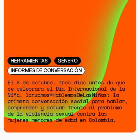
HERRAMIENTAS
GÉNERO
INFORMES DE CONVERSACIÓN
El 8 de octubre, tres días antes de que
se celebrara el Día Internacional de la
Niña, lanzamos#HablemosDeLasNiñas: la
primera conversación social para hablar,
comprender y actuar frente al problema
de la violencia sexual contra las
mujeres menores de edad en Colombia.