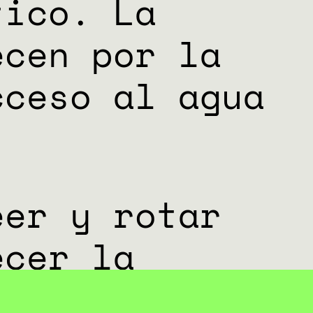
tico. La
ecen por la
cceso al agua
eer y rotar
ecer la
 el