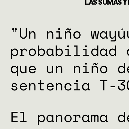
DONACIO
LAS SUMAS Y
ESPECIAL
"Un niño wayú
probabilidad 
que un niño d
sentencia T-3
El panorama d