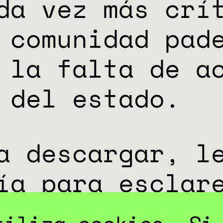
da vez más crí
 comunidad pad
 la falta de a
 del estado.
a descargar, l
ía para esclar
a situación en