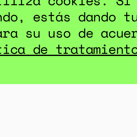
tiliza cookies. Si
y #HablemosDeL
ndo, estás dando t
ara su uso de acue
tica de tratamient
.
ARGAR HERRAMIEN