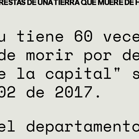
NES
 RESTAS DE UNA TIERRA QUE MUERE DE 
ES
u tiene 60 vec
de morir por d
e la capital" 
02 de 2017.
el departament