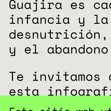
Guajira es ca
infancia y la
desnutrición,
y el abandono
Te invitamos 
esta infograf
gravedad de l