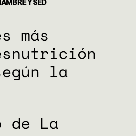
HAMBRE Y SED
es más
esnutrición
según la
o de La