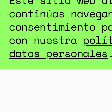
Este sitio web u
departamento 
continúas navega
conocimiento.
consentimiento p
con nuestra
polí
datos personales
DESC