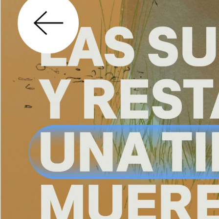
GÉNERO
DERECHO
SALUD M