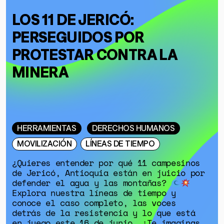
LOS 11 DE JERICÓ:
PERSEGUIDOS POR
PROTESTAR CONTRA LA
MINERA
HERRAMIENTAS
DERECHOS HUMANOS
MOVILIZACIÓN
LÍNEAS DE TIEMPO
¿Quieres entender por qué 11 campesinos
de Jericó, Antioquia están en juicio por
defender el agua y las montañas?
Explora nuestra líneas de tiempo y
conoce el caso completo, las voces
detrás de la resistencia y lo que está
en juego este 16 de junio. ¿Te imaginas