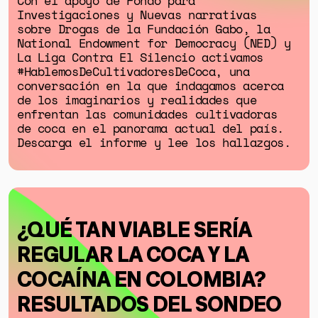
Con el apoyo de Fondo para
Investigaciones y Nuevas narrativas
sobre Drogas de la Fundación Gabo, la
National Endowment for Democracy (NED) y
La Liga Contra El Silencio activamos
#HablemosDeCultivadoresDeCoca, una
conversación en la que indagamos acerca
de los imaginarios y realidades que
GÉNERO
enfrentan las comunidades cultivadoras
de coca en el panorama actual del país.
DERECHOS HUMANOS
Descarga el informe y lee los hallazgos.
SALUD MENTAL
EMERGENCIA CLIMÁTICA
HERRAMIENTAS
¿QUÉ TAN VIABLE SERÍA
REGULAR LA COCA Y LA
SOBRE MUTANTE
COCAÍNA EN COLOMBIA?
DONACIONES
RESULTADOS DEL SONDEO