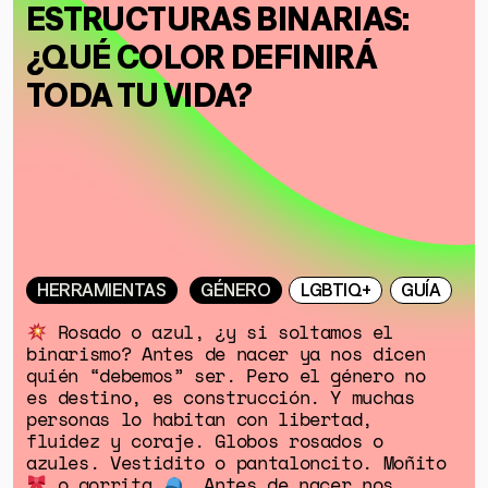
ESTRUCTURAS BINARIAS:
¿QUÉ COLOR DEFINIRÁ
TODA TU VIDA?
HERRAMIENTAS
GÉNERO
LGBTIQ+
GUÍA
Rosado o azul, ¿y si soltamos el
binarismo? Antes de nacer ya nos dicen
quién “debemos” ser. Pero el género no
es destino, es construcción. Y muchas
personas lo habitan con libertad,
fluidez y coraje. Globos rosados o
azules. Vestidito o pantaloncito. Moñito
o gorrita
… Antes de nacer nos