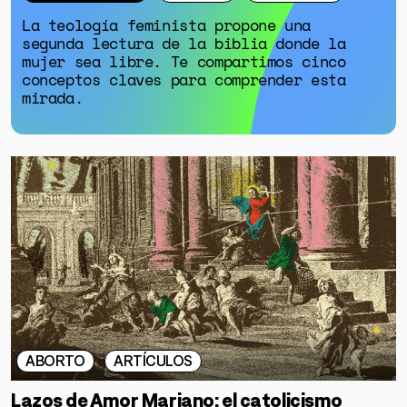
La teología feminista propone una
segunda lectura de la biblia donde la
mujer sea libre. Te compartimos cinco
conceptos claves para comprender esta
mirada.
ABORTO
ARTÍCULOS
Lazos de Amor Mariano: el catolicismo