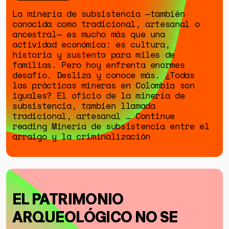
La minería de subsistencia —también
conocida como tradicional, artesanal o
ancestral— es mucho más que una
actividad económica: es cultura,
historia y sustento para miles de
familias. Pero hoy enfrenta enormes
desafío. Desliza y conoce más. ¿Todas
las prácticas mineras en Colombia son
iguales? El oficio de la minería de
subsistencia, tambien llamada
tradicional, artesanal … Continue
reading Minería de subsistencia entre el
arraigo y la criminalización
EL PATRIMONIO
ARQUEOLÓGICO NO SE