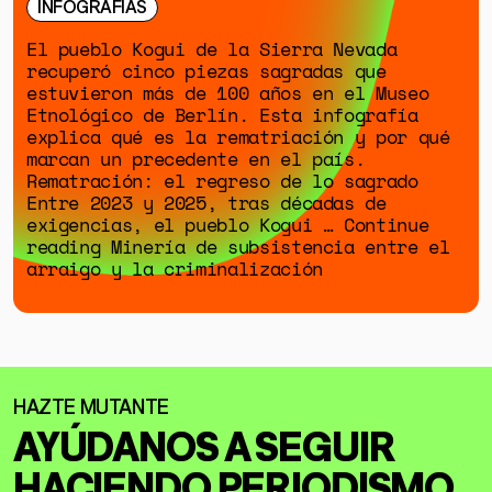
INFOGRAFÍAS
El pueblo Kogui de la Sierra Nevada
recuperó cinco piezas sagradas que
estuvieron más de 100 años en el Museo
Etnológico de Berlín. Esta infografía
explica qué es la rematriación y por qué
marcan un precedente en el país.
Rematración: el regreso de lo sagrado
Entre 2023 y 2025, tras décadas de
exigencias, el pueblo Kogui … Continue
reading Minería de subsistencia entre el
arraigo y la criminalización
AYÚDANOS A SEGUIR
HACIENDO
PERIODISMO