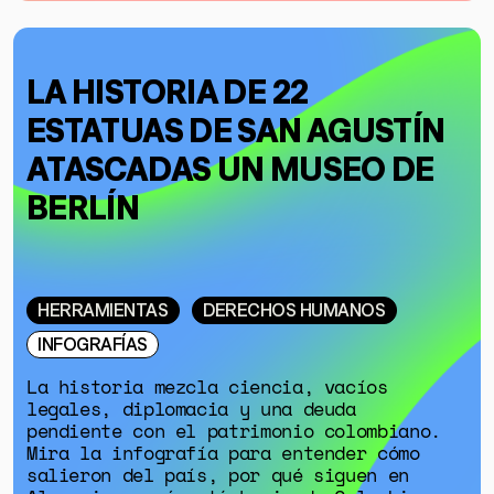
LA HISTORIA DE 22
ESTATUAS DE SAN AGUSTÍN
ATASCADAS UN MUSEO DE
BERLÍN
HERRAMIENTAS
DERECHOS HUMANOS
INFOGRAFÍAS
La historia mezcla ciencia, vacíos
legales, diplomacia y una deuda
pendiente con el patrimonio colombiano.
GÉNERO
Mira la infografía para entender cómo
salieron del país, por qué siguen en
DERECHOS HUMANOS