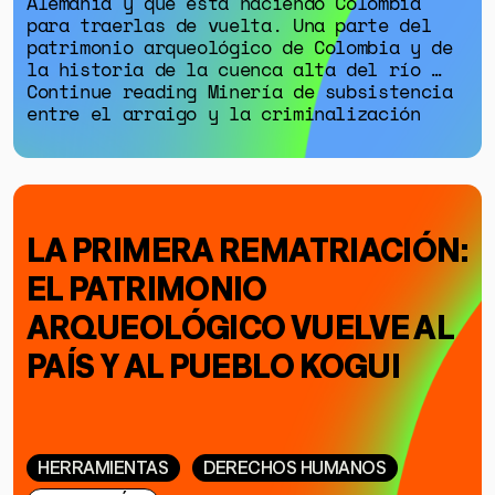
Alemania y qué está haciendo Colombia
SALUD MENTAL
para traerlas de vuelta. Una parte del
patrimonio arqueológico de Colombia y de
EMERGENCIA CLIMÁTICA
la historia de la cuenca alta del río …
Continue reading Minería de subsistencia
entre el arraigo y la criminalización
HERRAMIENTAS
SOBRE MUTANTE
DONACIONES
LA PRIMERA REMATRIACIÓN:
ESPECIALES
EL PATRIMONIO
ARQUEOLÓGICO VUELVE AL
PAÍS Y AL PUEBLO KOGUI
HERRAMIENTAS
DERECHOS HUMANOS