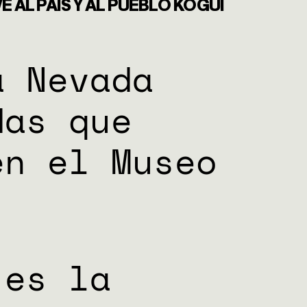
AL PAÍS Y AL PUEBLO KOGUI
OS
a Nevada
das
que
en el Museo
TICA
 es la