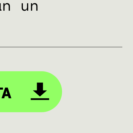
an un
TA