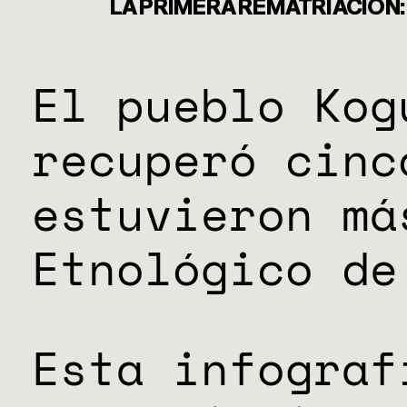
GÉNERO
LA PRIMERA REMATRIACIÓN:
DERECHO
El pueblo Kog
recuperó cinc
SALUD M
estuvieron má
EMERGEN
Etnológico de
Esta infograf