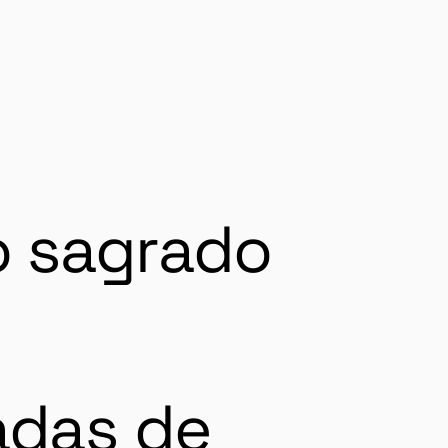
o sagrado
adas de