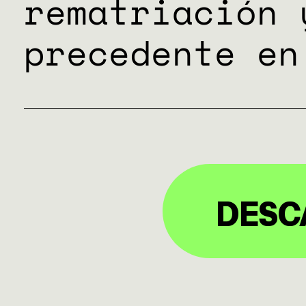
HERRAMI
rematriación 
precedente en
SOBRE M
DONACIO
DESC
ESPECIAL