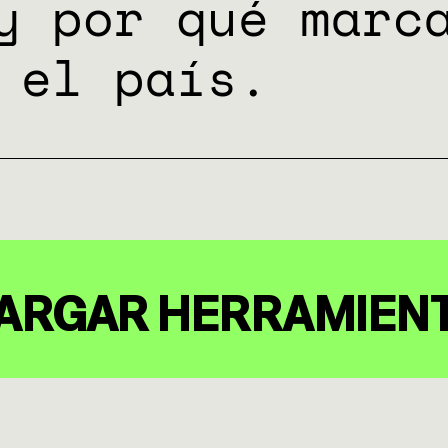
ENTAS
y por qué marc
 el país.
UTANTE
NES
ARGAR HERRAMIEN
ES