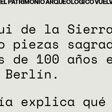
 EL PATRIMONIO ARQUEOLÓGICO VUELVE 
S HUMAN
ui de la Sierr
o
piezas sagra
ENTAL
s de 100 años 
CIA CLIMÁ
 Berlín.
ía explica qué