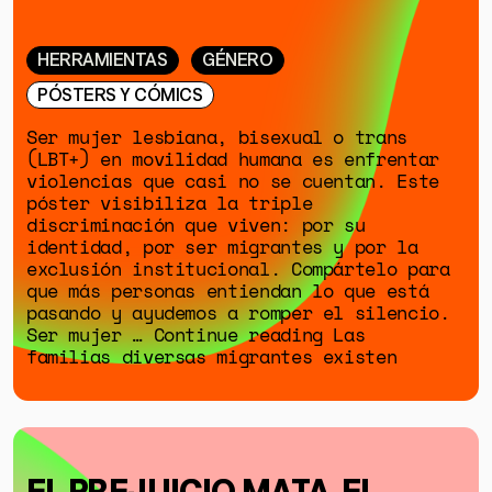
DONACIONES
ESPECIALES
HERRAMIENTAS
GÉNERO
PÓSTERS Y CÓMICS
Ser mujer lesbiana, bisexual o trans
(LBT+) en movilidad humana es enfrentar
violencias que casi no se cuentan. Este
póster visibiliza la triple
discriminación que viven: por su
identidad, por ser migrantes y por la
exclusión institucional. Compártelo para
que más personas entiendan lo que está
pasando y ayudemos a romper el silencio.
Ser mujer … Continue reading Las
familias diversas migrantes existen
EL PREJUICIO MATA. EL