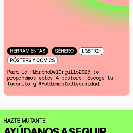
HERRAMIENTAS
GÉNERO
LGBTIQ+
PÓSTERS Y CÓMICS
Para la #MarchaDelOrgullo2023 te
proponemos estos 4 pósters. Escoge tu
favorito y #HablemosDeDiversidad.
AYÚDANOS A SEGUIR