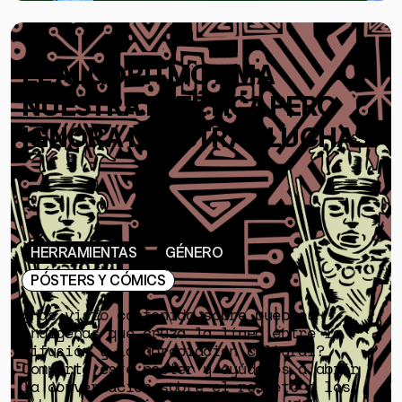
EL ALGORITMO AMA
NUESTRA ESTÉTICA PERO
IGNORA NUESTRAS LUCHAS
HERRAMIENTAS
GÉNERO
PÓSTERS Y CÓMICS
¿Has visto contenido sobre pueblos
indígenas que cruza la línea entre la
difusión y la apropiación cultural?
Comparte este póster y ayúdanos a abrir
la conversación sobre el respeto a los