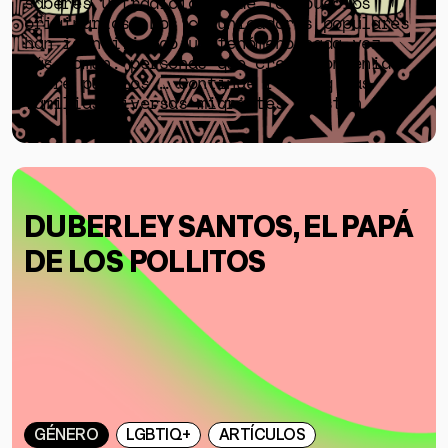
saberes y tradiciones de los pueblos
originarios. Los comunicadores populares
han identificado un fenómeno cada vez
más común: personas que crean contenido
sobre pueblos … Continue reading Las
familias diversas migrantes existen
DUBERLEY SANTOS, EL PAPÁ
DE LOS POLLITOS
GÉNERO
LGBTIQ+
ARTÍCULOS