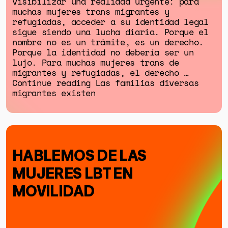
visibilizar una realidad urgente: para
muchas mujeres trans migrantes y
refugiadas, acceder a su identidad legal
sigue siendo una lucha diaria. Porque el
nombre no es un trámite, es un derecho.
Porque la identidad no debería ser un
lujo. Para muchas mujeres trans de
migrantes y refugiadas, el derecho …
Continue reading Las familias diversas
migrantes existen
GÉNERO
DERECHOS HUMANOS
SALUD MENTAL
HABLEMOS DE LAS
EMERGENCIA CLIMÁTICA
MUJERES LBT EN
HERRAMIENTAS
MOVILIDAD
SOBRE MUTANTE