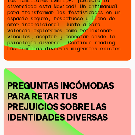
tus familiares LGBTIQ+. ¡Celebra la
diversidad esta Navidad! Un antimanual
para transformar las festividades en un
espacio seguro, respetuoso y lleno de
amor incondicional. Junto a Sara
Valencia exploramos cómo reflexionar
vínculos, aceptar y conectar desde la
psicología diversa … Continue reading
Las familias diversas migrantes existen
PREGUNTAS INCÓMODAS
PARA RETAR TUS
PREJUICIOS SOBRE LAS
IDENTIDADES DIVERSAS