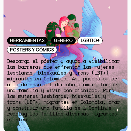
HERRAMIENTAS
GÉNERO
LGBTIQ+
PÓSTERS Y CÓMICS
Descarga el póster y ayuda a visibilizar
las barreras que enfrentan las mujeres
lesbianas, bisexuales y trans (LBT+)
migrantes en Colombia. Así puedes sumar
a la defensa del derecho a amar, formar
una familia y vivir con dignidad. Para
las mujeres lesbianas, bisexuales y
trans (LBT+) migrantes en Colombia, amar
y construir una familia se … Continue
reading Las familias diversas migrantes
existen