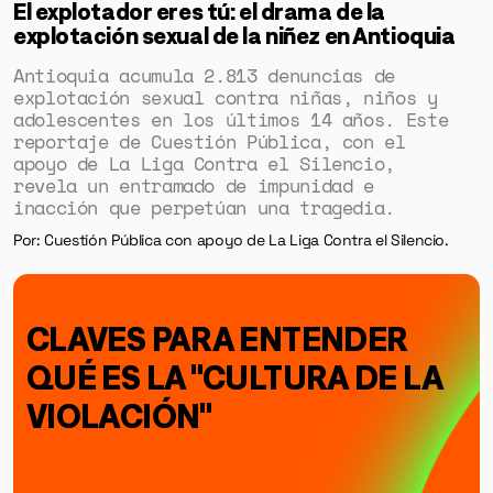
El explotador eres tú: el drama de la
explotación sexual de la niñez en Antioquia
Antioquia acumula 2.813 denuncias de
explotación sexual contra niñas, niños y
adolescentes en los últimos 14 años. Este
reportaje de Cuestión Pública, con el
apoyo de La Liga Contra el Silencio,
revela un entramado de impunidad e
inacción que perpetúan una tragedia.
Por: Cuestión Pública con apoyo de La Liga Contra el Silencio.
GÉNERO
CLAVES PARA ENTENDER
DERECHOS HUMANOS
QUÉ ES LA "CULTURA DE LA
SALUD MENTAL
VIOLACIÓN"
EMERGENCIA CLIMÁTICA