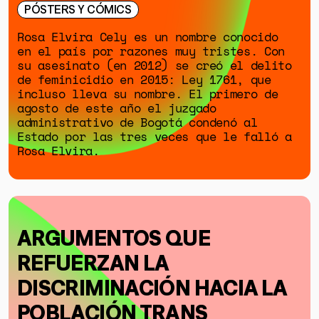
PÓSTERS Y CÓMICS
Rosa Elvira Cely es un nombre conocido
en el país por razones muy tristes. Con
su asesinato (en 2012) se creó el delito
de feminicidio en 2015: Ley 1761, que
incluso lleva su nombre. El primero de
agosto de este año el juzgado
administrativo de Bogotá condenó al
Estado por las tres veces que le falló a
Rosa Elvira.
ARGUMENTOS QUE
REFUERZAN LA
DISCRIMINACIÓN HACIA LA
POBLACIÓN TRANS