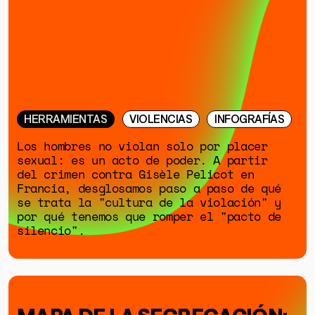
HERRAMIENTAS
SOBRE MUTANTE
DONACIONES
ESPECIALES
HERRAMIENTAS
VIOLENCIAS
INFOGRAFÍAS
Los hombres no violan solo por placer
sexual: es un acto de poder. A partir
del crimen contra Gisèle Pelicot en
Francia, desglosamos paso a paso de qué
se trata la "cultura de la violación" y
por qué tenemos que romper el "pacto de
silencio".
MAPA DE LA SEGREGACIÓN: