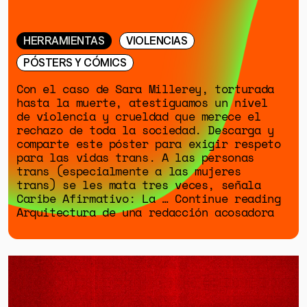
HERRAMIENTAS
VIOLENCIAS
PÓSTERS Y CÓMICS
Con el caso de Sara Millerey, torturada
hasta la muerte, atestiguamos un nivel
de violencia y crueldad que merece el
rechazo de toda la sociedad. Descarga y
comparte este póster para exigir respeto
para las vidas trans. A las personas
trans (especialmente a las mujeres
trans) se les mata tres veces, señala
Caribe Afirmativo: La … Continue reading
Arquitectura de una redacción acosadora