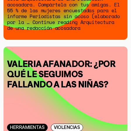
acosadora. Compártela con tus amigas. El
55 % de las mujeres encuestadas para el
informe Periodistas sin acoso (elaborado
por la … Continue reading Arquitectura
de una redacción acosadora
VALERIA AFANADOR: ¿POR
QUÉ LE SEGUIMOS
FALLANDO A LAS NIÑAS?
HERRAMIENTAS
VIOLENCIAS