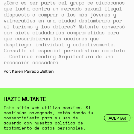
¿Cómo es ser parte del grupo de ciudadanos
que lucha contra un mercado sexual ilegal
dispuesto a comprar a los más jóvenes y
vulnerables en una ciudad deslumbrada por
el turismo y los dólares? Mutante conversó
con siete ciudadanías comprometidas para
que describieran las acciones que
despliegan individual y colectivamente.
Consulta el especial periodístico completo
… Continue reading Arquitectura de una
redacción acosadora
Por: Karen Parrado Beltrán
AYÚDANOS A SEGUIR
Este sitio web utiliza cookies. Si
continúas navegando, estás dando tu
HACIENDO
PERIODISMO
consentimiento para su uso de
ACEPTAR
acuerdo con nuestra
política de
PARTICIPATIVO
tratamiento de datos personales
.