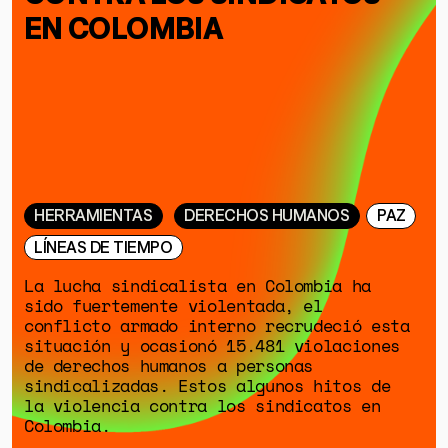
DONACIONES
EN COLOMBIA
ESPECIALES
HERRAMIENTAS
DERECHOS HUMANOS
PAZ
LÍNEAS DE TIEMPO
La lucha sindicalista en Colombia ha
sido fuertemente violentada, el
conflicto armado interno recrudeció esta
situación y ocasionó 15.481 violaciones
de derechos humanos a personas
sindicalizadas. Estos algunos hitos de
la violencia contra los sindicatos en
Colombia.