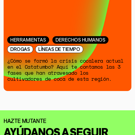
HERRAMIENTAS
DERECHOS HUMANOS
DROGAS
LÍNEAS DE TIEMPO
¿Cómo se formó la crisis cocalera actual
en el Catatumbo? Aquí te contamos las 3
fases que han atravesado los
cultivadores de coca de esta región.
AYÚDANOS A SEGUIR