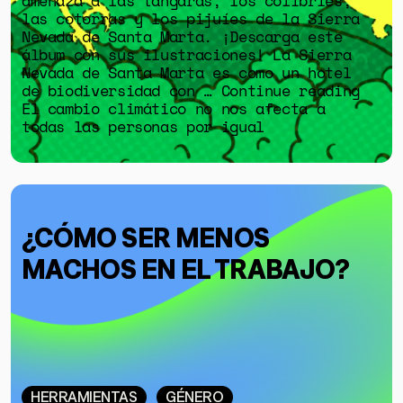
amenaza a las tangaras, los colibríes,
las cotorras y los pijuíes de la Sierra
Nevada de Santa Marta. ¡Descarga este
álbum con sus ilustraciones! La Sierra
Nevada de Santa Marta es como un hotel
de biodiversidad con … Continue reading
El cambio climático no nos afecta a
todas las personas por igual
¿CÓMO SER MENOS
MACHOS EN EL TRABAJO?
HERRAMIENTAS
GÉNERO