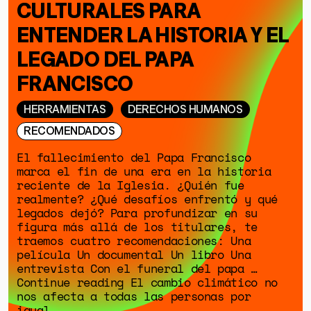
CULTURALES PARA
ENTENDER LA HISTORIA Y EL
LEGADO DEL PAPA
FRANCISCO
HERRAMIENTAS
DERECHOS HUMANOS
RECOMENDADOS
El fallecimiento del Papa Francisco
marca el fin de una era en la historia
reciente de la Iglesia. ¿Quién fue
realmente? ¿Qué desafíos enfrentó y qué
legados dejó? Para profundizar en su
figura más allá de los titulares, te
traemos cuatro recomendaciones: Una
película Un documental Un libro Una
entrevista Con el funeral del papa …
Continue reading El cambio climático no
nos afecta a todas las personas por
igual