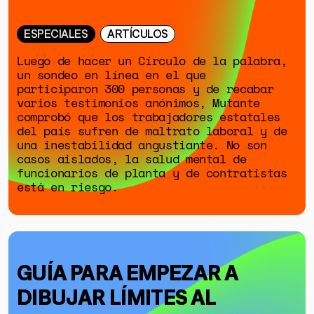
ESPECIALES
ARTÍCULOS
Luego de hacer un Círculo de la palabra,
un sondeo en línea en el que
participaron 300 personas y de recabar
varios testimonios anónimos, Mutante
comprobó que los trabajadores estatales
del país sufren de maltrato laboral y de
una inestabilidad angustiante. No son
casos aislados, la salud mental de
funcionarios de planta y de contratistas
está en riesgo.
GUÍA PARA EMPEZAR A
DIBUJAR LÍMITES AL