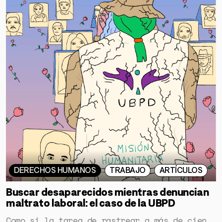
GÉNERO
DERECHOS HUMANOS
SALUD MENTAL
EMERGENCIA CLIMÁTICA
HERRAMIENTAS
SOBRE MUTANTE
DONACIONES
ESPECIALES
DERECHOS HUMANOS
TRABAJO
ARTÍCULOS
Buscar desaparecidos mientras denuncian
maltrato laboral: el caso de la UBPD
Como si la tarea de rastrear a más de cien