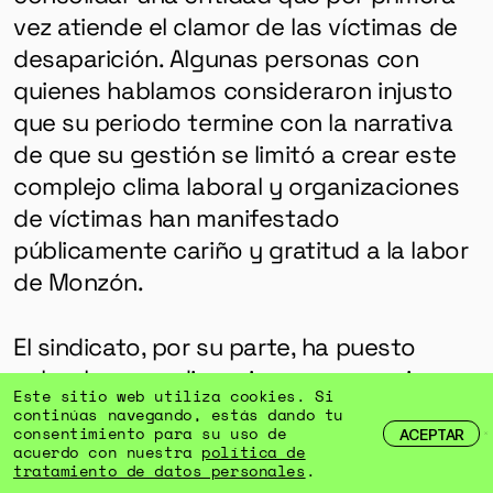
vez atiende el clamor de las víctimas de
desaparición. Algunas personas con
quienes hablamos consideraron injusto
que su periodo termine con la narrativa
de que su gestión se limitó a crear este
complejo clima laboral y organizaciones
de víctimas han manifestado
públicamente cariño y gratitud a la labor
de Monzón.
El sindicato, por su parte, ha puesto
sobre la mesa discusiones necesarias
Este sitio web utiliza cookies. Si
que deberá tomar en cuenta la dirección
continúas navegando, estás dando tu
consentimiento para su uso de
ACEPTAR
que llegue para garantizar que la entidad
acuerdo con nuestra
política de
se consolide en su misión de atender a
tratamiento de datos personales
.