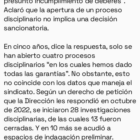
presunto incumplimiento de deberes”.
Aclaró que la apertura de un proceso
disciplinario no implica una decisión
sancionatoria.
En cinco años, dice la respuesta, solo se
han abierto cuatro procesos
disciplinarios “en los cuales hemos dado
todas las garantías”. No obstante, esto
no coincide con los datos que maneja el
sindicato. Según un derecho de petición
GÉNERO
que la Dirección les respondió en octubre
DERECHOS HUMANOS
de 2022, se iniciaron 28 investigaciones
SALUD MENTAL
disciplinarias, de las cuales 13 fueron
EMERGENCIA CLIMÁTICA
cerradas. Y en 10 más se acudió a
espacios de indagación preliminar.