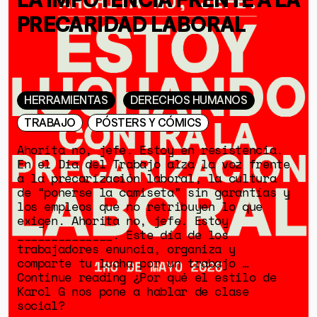
PRECARIDAD LABORAL
HERRAMIENTAS
DERECHOS HUMANOS
TRABAJO
PÓSTERS Y CÓMICS
Ahorita no, jefe. Estoy en resistencia.
En el Día del Trabajo alza la voz frente
a la precarización laboral, la cultura
de “ponerse la camiseta” sin garantías y
los empleos que no retribuyen lo que
exigen. Ahorita no, jefe. Estoy
______________. Este día de los
trabajadores enuncia, organiza y
comparte tu lucha por un trabajo …
Continue reading ¿Por qué el estilo de
Karol G nos pone a hablar de clase
social?