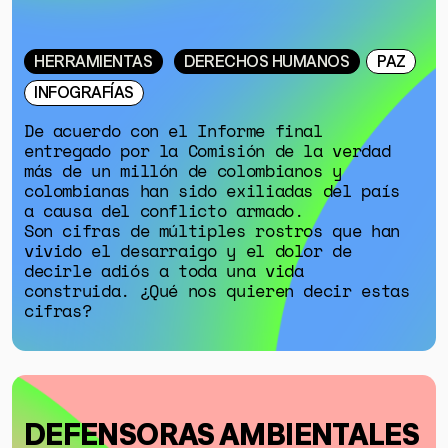
HERRAMIENTAS
DERECHOS HUMANOS
PAZ
INFOGRAFÍAS
De acuerdo con el Informe final
entregado por la Comisión de la verdad
más de un millón de colombianos y
colombianas han sido exiliadas del país
a causa del conflicto armado.
Son cifras de múltiples rostros que han
vivido el desarraigo y el dolor de
decirle adiós a toda una vida
construida. ¿Qué nos quieren decir estas
cifras?
DEFENSORAS AMBIENTALES