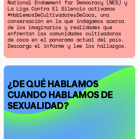
National Endowment for Democracy (NED) y
La Liga Contra El Silencio activamos
#HablemosDeCultivadoresDeCoca, una
conversación en la que indagamos acerca
de los imaginarios y realidades que
enfrentan las comunidades cultivadoras
de coca en el panorama actual del país.
GÉNERO
Descarga el informe y lee los hallazgos.
DERECHOS HUMANOS
SALUD MENTAL
EMERGENCIA CLIMÁTICA
¿DE QUÉ HABLAMOS
HERRAMIENTAS
CUANDO HABLAMOS DE
SEXUALIDAD?
SOBRE MUTANTE
DONACIONES
ESPECIALES