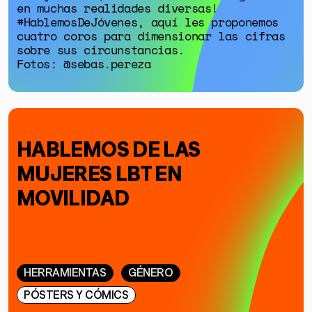
en muchas realidades diversas!
#HablemosDeJóvenes, aquí les proponemos
cuatro coros para dimensionar las cifras
sobre sus circunstancias.
Fotos: @sebas.pereza
HABLEMOS DE LAS
MUJERES LBT EN
MOVILIDAD
HERRAMIENTAS
GÉNERO
PÓSTERS Y CÓMICS