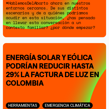
#HablemosDelAborto ahora en nuestros
entornos cercanos. De sus distintos
escenarios y de a quiénes podríamos
acudir en esta situación, ¿has pensado
en llevar esta conversación a un
contexto familiar? ¿por dónde empezar?
ENERGÍA SOLAR Y EÓLICA
PODRÍAN REDUCIR HASTA
29% LA FACTURA DE LUZ EN
COLOMBIA
HERRAMIENTAS
EMERGENCIA CLIMÁTICA