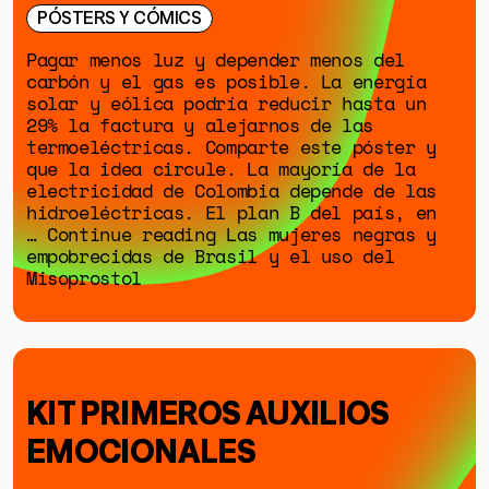
PÓSTERS Y CÓMICS
Pagar menos luz y depender menos del
carbón y el gas es posible. La energía
solar y eólica podría reducir hasta un
29% la factura y alejarnos de las
termoeléctricas. Comparte este póster y
que la idea circule. La mayoría de la
electricidad de Colombia depende de las
hidroeléctricas. El plan B del país, en
… Continue reading Las mujeres negras y
empobrecidas de Brasil y el uso del
Misoprostol
KIT PRIMEROS AUXILIOS
EMOCIONALES