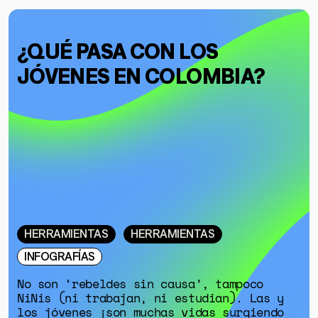
SOBRE MUTANTE
DONACIONES
¿QUÉ PASA CON LOS
ESPECIALES
JÓVENES EN COLOMBIA?
HERRAMIENTAS
HERRAMIENTAS
INFOGRAFÍAS
No son ‘rebeldes sin causa’, tampoco
NiNis (ni trabajan, ni estudian). Las y
los jóvenes ¡son muchas vidas surgiendo