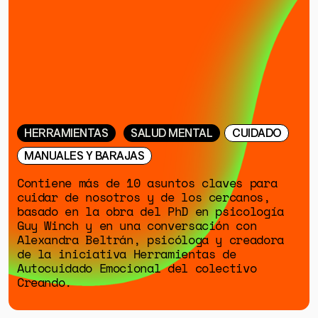
HERRAMIENTAS
SALUD MENTAL
CUIDADO
MANUALES Y BARAJAS
GÉNERO
Contiene más de 10 asuntos claves para
cuidar de nosotros y de los cercanos,
DERECHOS HUMANOS
basado en la obra del PhD en psicología
Guy Winch y en una conversación con
SALUD MENTAL
Alexandra Beltrán, psicóloga y creadora
EMERGENCIA CLIMÁTICA
de la iniciativa Herramientas de
Autocuidado Emocional del colectivo
Creando.
HERRAMIENTAS