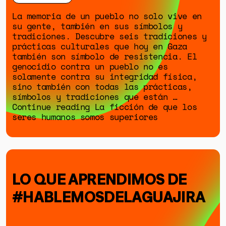
SOBRE MUTANTE
La memoria de un pueblo no solo vive en
DONACIONES
su gente, también en sus símbolos y
tradiciones. Descubre seis tradiciones y
ESPECIALES
prácticas culturales que hoy en Gaza
también son símbolo de resistencia. El
genocidio contra un pueblo no es
solamente contra su integridad física,
sino también con todas las prácticas,
símbolos y tradiciones que están …
Continue reading La ficción de que los
seres humanos somos superiores
LO QUE APRENDIMOS DE
#HABLEMOSDELAGUAJIRA