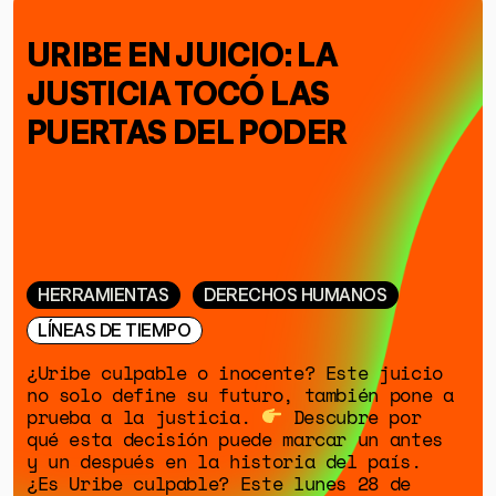
URIBE EN JUICIO: LA
JUSTICIA TOCÓ LAS
PUERTAS DEL PODER
HERRAMIENTAS
DERECHOS HUMANOS
LÍNEAS DE TIEMPO
¿Uribe culpable o inocente? Este juicio
no solo define su futuro, también pone a
prueba a la justicia.
Descubre por
qué esta decisión puede marcar un antes
y un después en la historia del país.
¿Es Uribe culpable? Este lunes 28 de