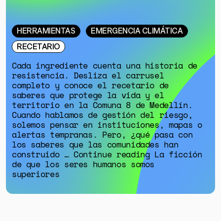
HERRAMIENTAS
EMERGENCIA CLIMÁTICA
RECETARIO
Cada ingrediente cuenta una historia de
resistencia. Desliza el carrusel
completo y conoce el recetario de
saberes que protege la vida y el
territorio en la Comuna 8 de Medellín.
Cuando hablamos de gestión del riesgo,
solemos pensar en instituciones, mapas o
alertas tempranas. Pero, ¿qué pasa con
los saberes que las comunidades han
construido … Continue reading La ficción
de que los seres humanos somos
superiores