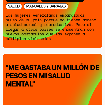
SALUD
MANUALES Y BARAJAS
Las mujeres venezolanas embarazadas
huyen de su país porque no tienen acceso
a salud sexual y reproductiva. Pero al
llegar a otros países se encuentran con
nuevos obstáculos que las exponen a
múltiples violencias.
"ME GASTABA UN MILLÓN DE
PESOS EN MI SALUD
MENTAL"