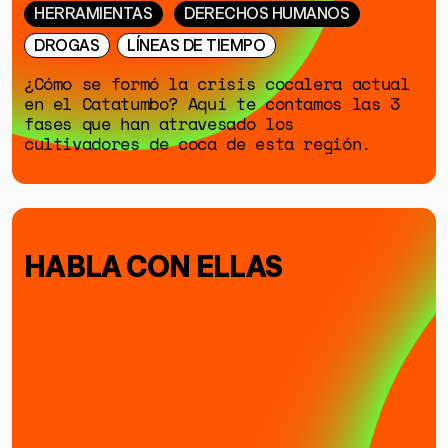
HERRAMIENTAS
DERECHOS HUMANOS
DROGAS
LÍNEAS DE TIEMPO
¿Cómo se formó la crisis cocalera actual
en el Catatumbo? Aquí te contamos las 3
fases que han atravesado los
cultivadores de coca de esta región.
HABLA CON ELLAS