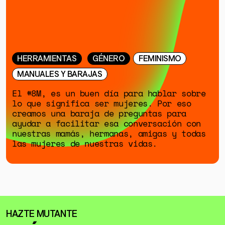
HERRAMIENTAS
GÉNERO
FEMINISMO
MANUALES Y BARAJAS
El #8M, es un buen día para hablar sobre
lo que significa ser mujeres. Por eso
creamos una baraja de preguntas para
ayudar a facilitar esa conversación con
nuestras mamás, hermanas, amigas y todas
las mujeres de nuestras vidas.