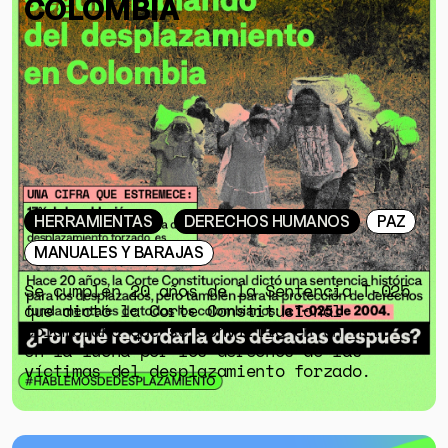
COLOMBIA
HERRAMIENTAS
DERECHOS HUMANOS
PAZ
MANUALES Y BARAJAS
Se cumplen 20 años de la Sentencia T-025
que dictó la Corte Constitucional
colombiana que se convirtió en un hito
en la lucha por los derechos de las
víctimas del desplazamiento forzado.