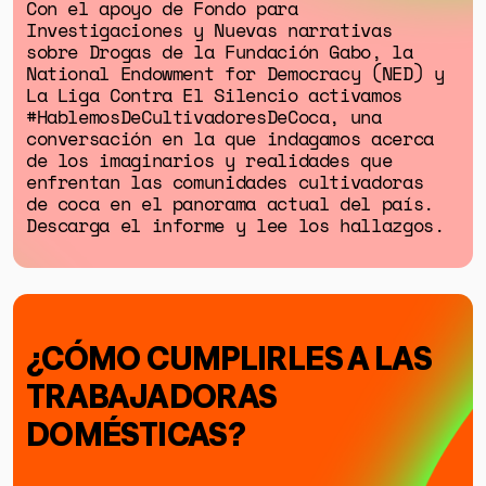
Con el apoyo de Fondo para
Investigaciones y Nuevas narrativas
sobre Drogas de la Fundación Gabo, la
National Endowment for Democracy (NED) y
La Liga Contra El Silencio activamos
#HablemosDeCultivadoresDeCoca, una
conversación en la que indagamos acerca
de los imaginarios y realidades que
GÉNERO
enfrentan las comunidades cultivadoras
de coca en el panorama actual del país.
DERECHOS HUMANOS
Descarga el informe y lee los hallazgos.
SALUD MENTAL
EMERGENCIA CLIMÁTICA
HERRAMIENTAS
¿CÓMO CUMPLIRLES A LAS
TRABAJADORAS
SOBRE MUTANTE
DOMÉSTICAS?
DONACIONES