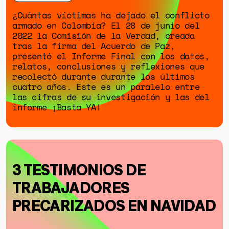
¿Cuántas víctimas ha dejado el conflicto
armado en Colombia? El 28 de junio del
2022 la Comisión de la Verdad, creada
tras la firma del Acuerdo de Paz,
presentó el Informe Final con los datos,
relatos, conclusiones y reflexiones que
recolectó durante durante los últimos
GÉNERO
cuatro años. Este es un paralelo entre
las cifras de su investigación y las del
DERECHOS HUMANOS
informe ¡Basta YA!
SALUD MENTAL
EMERGENCIA CLIMÁTICA
HERRAMIENTAS
3 TESTIMONIOS DE
TRABAJADORES
SOBRE MUTANTE
PRECARIZADOS EN NAVIDAD
DONACIONES