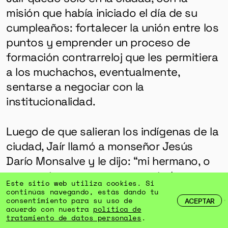
misión que había iniciado el día de su
cumpleaños: fortalecer la unión entre los
puntos y emprender un proceso de
formación contrarreloj que les permitiera
a los muchachos, eventualmente,
sentarse a negociar con la
institucionalidad.
Luego de que salieran los indígenas de la
ciudad, Jaír llamó a monseñor Jesús
Darío Monsalve y le dijo: “mi hermano, o
me presta su casa o me presta la
Este sitio web utiliza cookies. Si
universidad”. El arzobispo de Cali los
continúas navegando, estás dando tu
consentimiento para su uso de
ACEPTAR
mandó para Unicatólica, y allí el mayor se
acuerdo con nuestra
política de
enclaustró en un auditorio a palabrear
tratamiento de datos personales
.