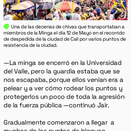
Una de las decenas de chivas que transportaban a
miembros de la Minga el día 12 de Mayo en el recorrido
de despedida de la ciudad de Cali por varios puntos de
resistencia de la ciudad.
—La minga se encerró en la Universidad
del Valle, pero la guardia estaba que se
nos escapaba, porque ellos venían era a
GÉNERO
pelear y a ver cómo rodear los puntos y
protegerlos un poco de toda la agresión
DERECHOS HUMANOS
de la fuerza pública —continuó Jair.
SALUD MENTAL
EMERGENCIA CLIMÁTICA
Gradualmente comenzaron a llegar a
muchos de los puntos de bloqueo,