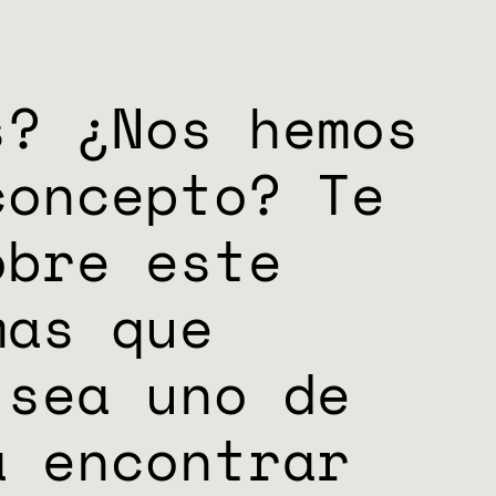
s? ¿Nos hemos
concepto? Te
obre este
mas que
 sea uno de
a encontrar