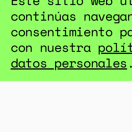
Este sitio web u
continúas navega
consentimiento p
con nuestra
polí
datos personales