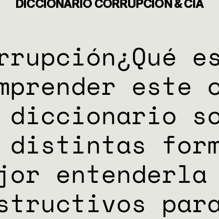
NES
DICCIONARIO CORRUPCIÓN & CIA
ES
rrupción¿Qué e
mprender este 
 diccionario s
 distintas for
jor entenderla
structivos par