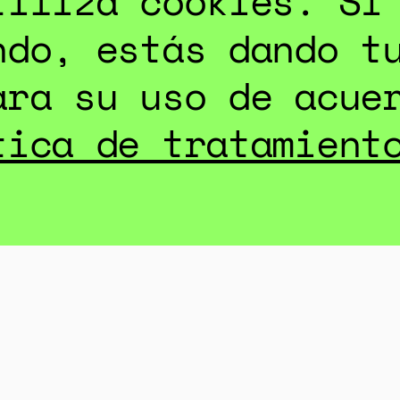
tiliza cookies. Si
ndo, estás dando t
ara su uso de acue
tica de tratamient
COMPARTIR:
.