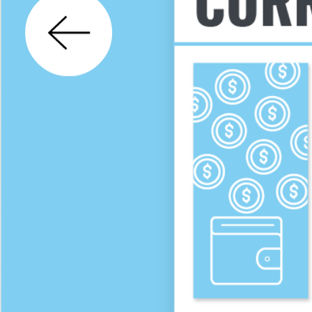
GÉNERO
DERECHO
SALUD M