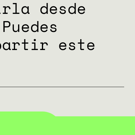
irla desde
 Puedes
partir este
TA