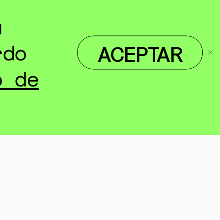
u
rdo
ACEPTAR
o de