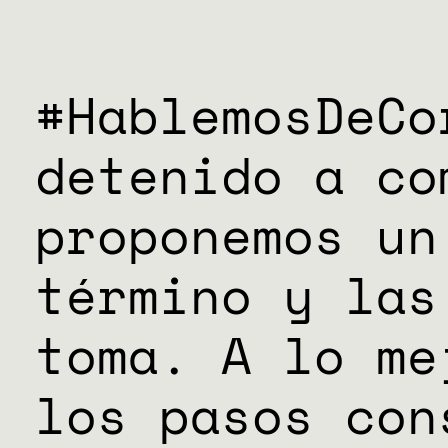
DONACIO
ESPECIAL
#HablemosDeCo
detenido a co
proponemos un
término y las
toma. A lo me
los pasos con