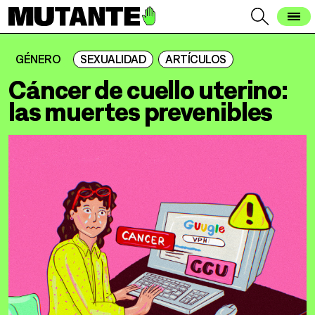
GÉNERO
SEXUALIDAD
ARTÍCULOS
Cáncer de cuello uterino:
las muertes prevenibles