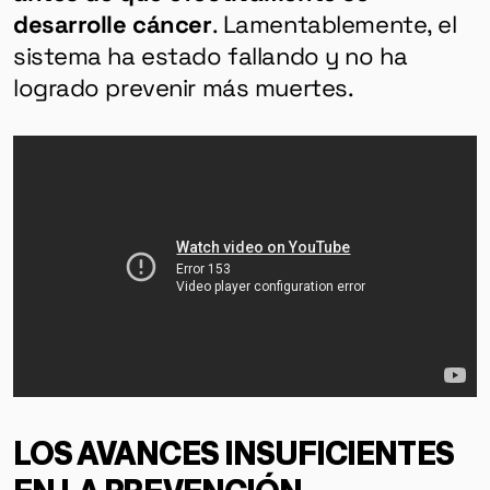
desarrolle cáncer
. Lamentablemente, el
sistema ha estado fallando y no ha
logrado prevenir más muertes.
GÉNERO
DERECHOS HUMANOS
SALUD MENTAL
EMERGENCIA CLIMÁTICA
LOS AVANCES INSUFICIENTES
EN LA PREVENCIÓN