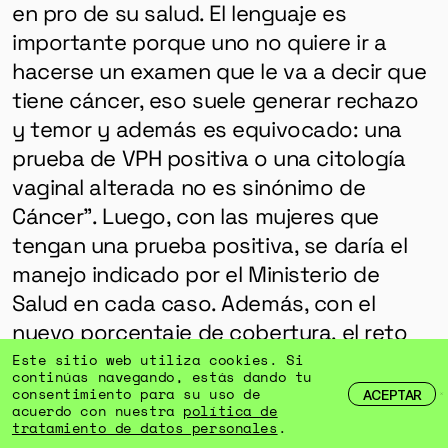
en pro de su salud. El lenguaje es
importante porque uno no quiere ir a
hacerse un examen que le va a decir que
tiene cáncer, eso suele generar rechazo
y temor y además es equivocado: una
prueba de VPH positiva o una citología
vaginal alterada no es sinónimo de
Cáncer”. Luego, con las mujeres que
tengan una prueba positiva, se daría el
manejo indicado por el Ministerio de
Salud en cada caso. Además, con el
nuevo porcentaje de cobertura, el reto
también es que las mujeres de entre 30 y
Este sitio web utiliza cookies. Si
continúas navegando, estás dando tu
65 años acudan a realizarse el examen.
consentimiento para su uso de
ACEPTAR
acuerdo con nuestra
política de
tratamiento de datos personales
.
Por lo pronto, la doctora Castrillón