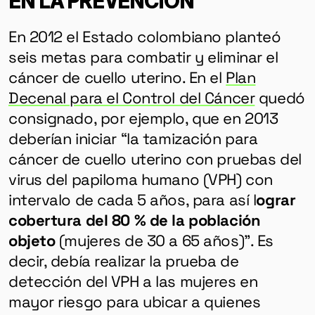
HERRAMIENTAS
En 2012 el Estado colombiano planteó
SOBRE MUTANTE
seis metas para combatir y eliminar el
DONACIONES
cáncer de cuello uterino. En el
Plan
ESPECIALES
Decenal para el Control del Cáncer
quedó
consignado, por ejemplo, que en 2013
deberían iniciar “la tamización para
cáncer de cuello uterino con pruebas del
virus del papiloma humano (VPH) con
intervalo de cada 5 años, para así l
ograr
cobertura del 80 % de la población
objeto
(mujeres de 30 a 65 años)”. Es
decir, debía realizar la prueba de
detección del VPH a las mujeres en
mayor riesgo para ubicar a quienes