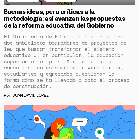
DERECHOS HUMANOS
Buenas ideas, pero críticas a la
SALUD MENTAL
metodología: así avanzan las propuestas
EMERGENCIA CLIMÁTICA
de la reforma educativa del Gobierno
El Ministerio de Educación hizo públicos
HERRAMIENTAS
dos ambiciosos borradores de proyectos de
ley que buscan transformar el sistema
educativo y, en particular, la educación
superior en el país. Aunque ha habido
SOBRE MUTANTE
consultas con estamentos universitarios,
DONACIONES
estudiantes y egresados cuestionan la
forma cómo se ha llevado a cabo el proceso
ESPECIALES
de construcción.
Por: JUAN DAVID LÓPEZ