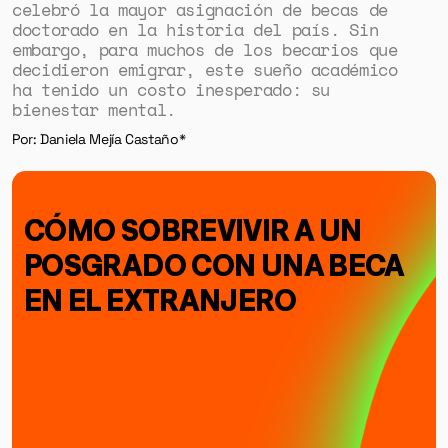
celebró la mayor asignación de becas de
doctorado en la historia del país. Sin
embargo, para muchos de los becarios que
decidieron emigrar, este sueño académico
ha tenido un costo inesperado: su
bienestar mental.
Por: Daniela Mejía Castaño*
CÓMO SOBREVIVIR A UN
POSGRADO CON UNA BECA
EN EL EXTRANJERO