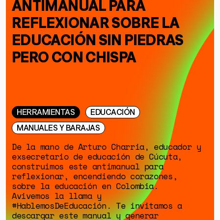
ANTIMANUAL PARA
REFLEXIONAR SOBRE LA
EDUCACIÓN SIN PIEDRAS
PERO CON CHISPA
HERRAMIENTAS
EDUCACIÓN
MANUALES Y BARAJAS
De la mano de Arturo Charria, educador y
exsecretario de educación de Cúcuta,
construimos este antimanual para
reflexionar, encendiendo corazones,
sobre la educación en Colombia.
Avivemos la llama y
#HablemosDeEducación. Te invitamos a
descargar este manual y generar