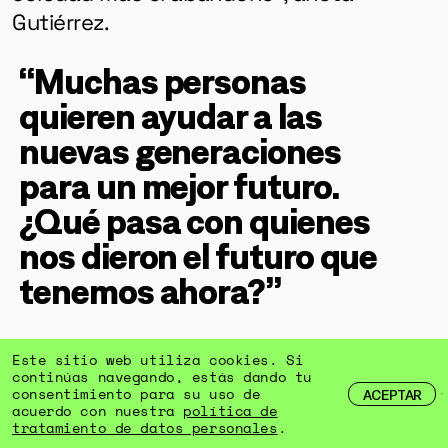
Gutiérrez.
“Muchas personas
quieren ayudar a las
nuevas generaciones
para un mejor futuro.
¿Qué pasa con quienes
nos dieron el futuro que
tenemos ahora?”
Este sitio web utiliza cookies. Si
continúas navegando, estás dando tu
Los hogares unipersonales habitados
consentimiento para su uso de
ACEPTAR
acuerdo con nuestra
política de
por una persona mayor de 60 años son
tratamiento de datos personales
.