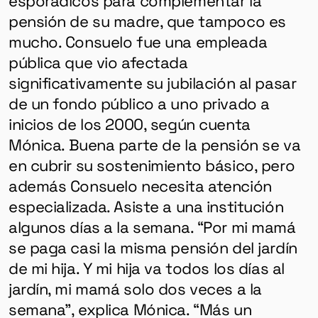
pensión de su madre, que tampoco es
mucho. Consuelo
fue una empleada
pública que vio afectada
significativamente su jubilación al pasar
de un fondo público a uno privado a
inicios de los 2000, según cuenta
Mónica.
Buena parte de la pensión se va
en cubrir su sostenimiento básico, pero
además Consuelo necesita atención
especializada. Asiste a una institución
GÉNERO
algunos días a la semana. “
Por mi mamá
DERECHOS HUMANOS
se paga casi la misma pensión del jardín
SALUD MENTAL
de mi hija. Y mi hija va todos los días al
EMERGENCIA CLIMÁTICA
jardín, mi mamá solo dos veces a la
semana”, explica Mónica. “Más un