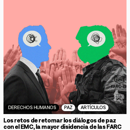
GÉNERO
DERECHOS HUMANOS
SALUD MENTAL
EMERGENCIA CLIMÁTICA
HERRAMIENTAS
SOBRE MUTANTE
DONACIONES
DERECHOS HUMANOS
PAZ
ARTÍCULOS
ESPECIALES
Los retos de retomar los diálogos de paz
con el EMC, la mayor disidencia de las FARC