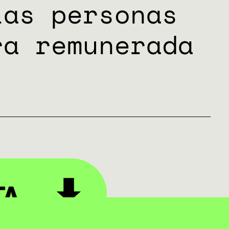
las personas
ra remunerada
TA