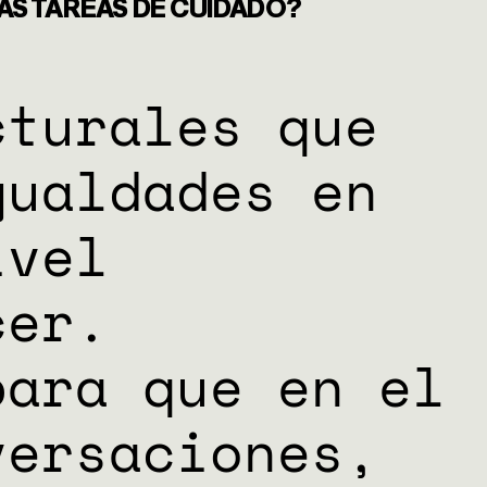
AS TAREAS DE CUIDADO?
cturales que
gualdades en
ivel
cer.
para que en el
ersaciones,