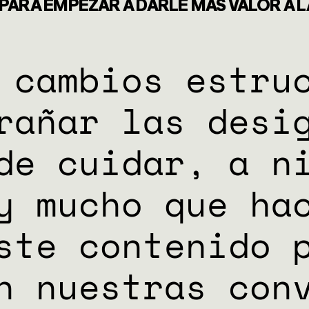
NES
ARA EMPEZAR A DARLE MÁS VALOR A L
ES
 cambios estru
rañar las desi
de cuidar, a n
y mucho que ha
ste contenido 
n nuestras conv