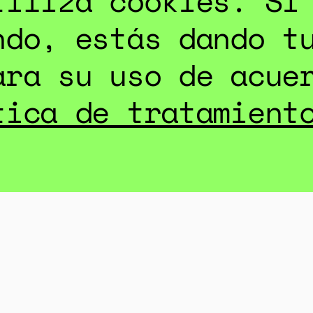
tiliza cookies. Si
ndo, estás dando t
ara su uso de acue
COMPARTIR:
tica de tratamient
.