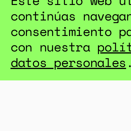
Este sitio web u
continúas navega
consentimiento p
con nuestra
polí
datos personales