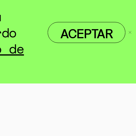
u
rdo
ACEPTAR
o de