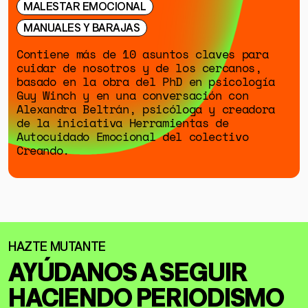
MALESTAR EMOCIONAL
MANUALES Y BARAJAS
Contiene más de 10 asuntos claves para
cuidar de nosotros y de los cercanos,
basado en la obra del PhD en psicología
Guy Winch y en una conversación con
Alexandra Beltrán, psicóloga y creadora
de la iniciativa Herramientas de
Autocuidado Emocional del colectivo
Creando.
AYÚDANOS A SEGUIR
HACIENDO
PERIODISMO