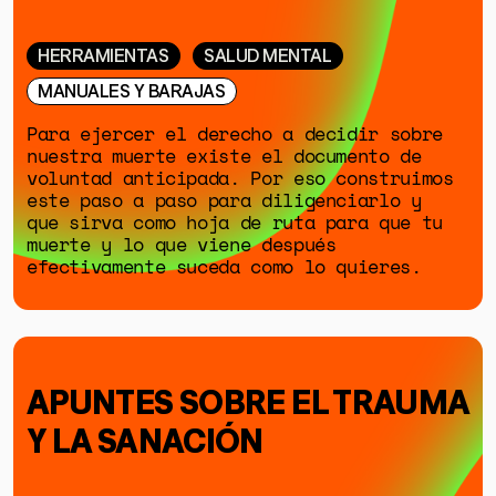
HERRAMIENTAS
SALUD MENTAL
MANUALES Y BARAJAS
Para ejercer el derecho a decidir sobre
nuestra muerte existe el documento de
voluntad anticipada. Por eso construimos
GÉNERO
este paso a paso para diligenciarlo y
que sirva como hoja de ruta para que tu
DERECHOS HUMANOS
muerte y lo que viene después
SALUD MENTAL
efectivamente suceda como lo quieres.
EMERGENCIA CLIMÁTICA
HERRAMIENTAS
APUNTES SOBRE EL TRAUMA
Y LA SANACIÓN
SOBRE MUTANTE
DONACIONES