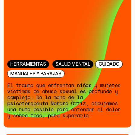
ESPECIALES
HERRAMIENTAS
SALUD MENTAL
CUIDADO
MANUALES Y BARAJAS
El trauma que enfrentan niñas y mujeres
víctimas de abuso sexual es profundo y
complejo. De la mano de la
psicoterapeuta Nohora Ortiz, dibujamos
una ruta posible para entender el dolor
y sobre todo, para superarlo.