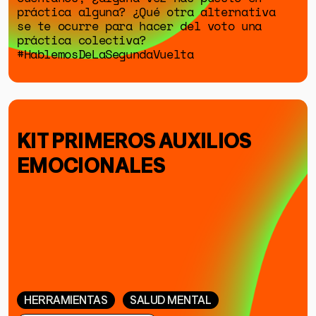
práctica alguna? ¿Qué otra alternativa
se te ocurre para hacer del voto una
práctica colectiva?
#HablemosDeLaSegundaVuelta
KIT PRIMEROS AUXILIOS
EMOCIONALES
HERRAMIENTAS
SALUD MENTAL