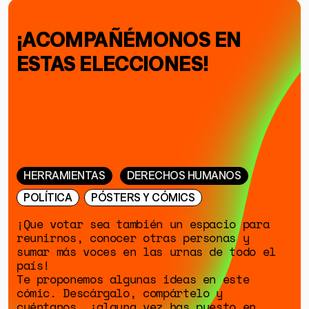
¡ACOMPAÑÉMONOS EN
ESTAS ELECCIONES!
HERRAMIENTAS
DERECHOS HUMANOS
POLÍTICA
PÓSTERS Y CÓMICS
¡Que votar sea también un espacio para
reunirnos, conocer otras personas y
sumar más voces en las urnas de todo el
país!
Te proponemos algunas ideas en este
cómic. Descárgalo, compártelo y
cuéntanos, ¿alguna vez has puesto en