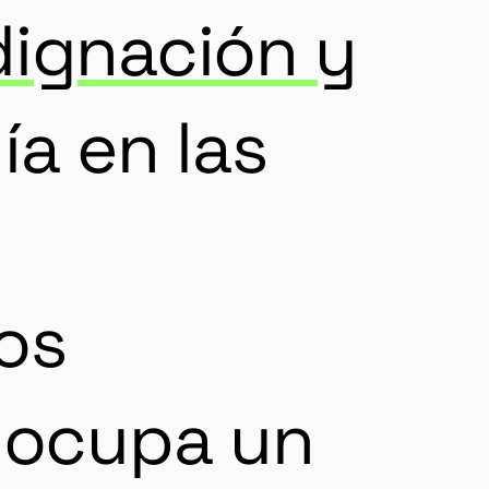
dignación y
ía en las
os
y ocupa un