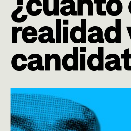
¿cuánto
realidad
candida