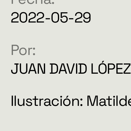
HERRAMI
2022-05-29
Por:
SOBRE M
JUAN DAVID LÓPE
DONACIO
Ilustración: Matil
ESPECIAL