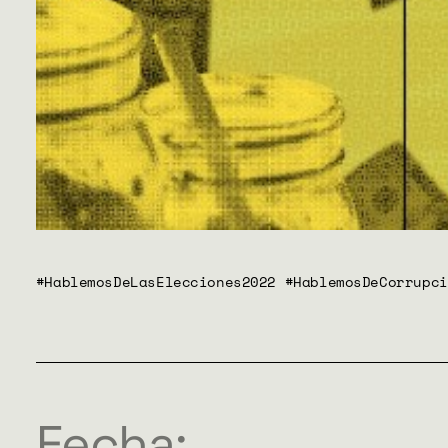
GÉNERO
DERECHO
SALUD M
EMERGEN
#HablemosDeLasElecciones2022 #HablemosDeCorrupci
Fecha: