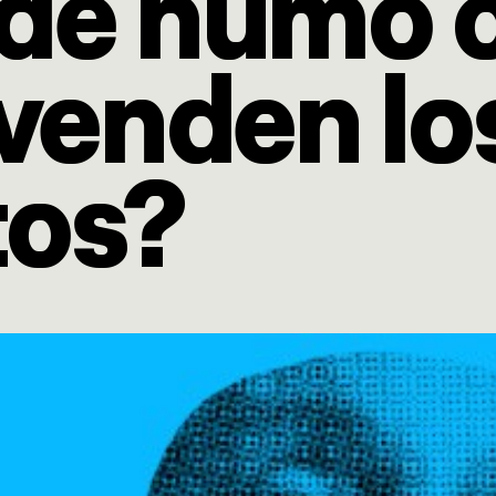
 de humo 
 venden lo
tos?