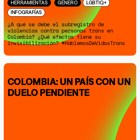
HERRAMIENTAS
GÉNERO
LGBTIQ+
INFOGRAFÍAS
¿A qué se debe el subregistro de
violencias contra personas trans en
Colombia? ¿Qué efectos tiene su
invisibilización? #HablemosDeVidasTrans
COLOMBIA: UN PAÍS CON UN
DUELO PENDIENTE