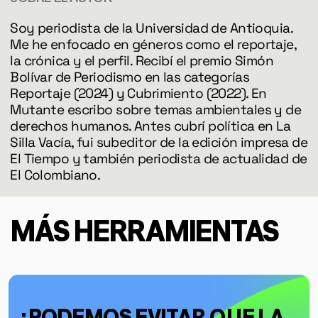
DERECHOS HUMANOS
Soy periodista de la Universidad de Antioquia.
SALUD MENTAL
Me he enfocado en géneros como el reportaje,
EMERGENCIA CLIMÁTICA
la crónica y el perfil. Recibí el premio Simón
Bolívar de Periodismo en las categorías
Reportaje (2024) y Cubrimiento (2022). En
HERRAMIENTAS
Mutante escribo sobre temas ambientales y de
derechos humanos. Antes cubrí política en La
Silla Vacía, fui subeditor de la edición impresa de
SOBRE MUTANTE
El Tiempo y
también
periodista de actualidad de
DONACIONES
El Colombiano.
ESPECIALES
MÁS HERRAMIENTAS
¿PODEMOS EVITAR QUE LA