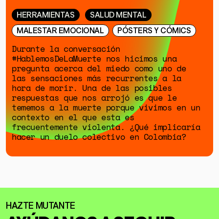
HERRAMIENTAS
SALUD MENTAL
MALESTAR EMOCIONAL
PÓSTERS Y CÓMICS
Durante la conversación
#HablemosDeLaMuerte nos hicimos una
pregunta acerca del miedo como uno de
las sensaciones más recurrentes a la
hora de morir. Una de las posibles
respuestas que nos arrojó es que le
tememos a la muerte porque vivimos en un
contexto en el que esta es
frecuentemente violenta. ¿Qué implicaría
hacer un duelo colectivo en Colombia?