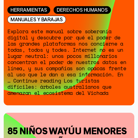
HERRAMIENTAS
DERECHOS HUMANOS
MANUALES Y BARAJAS
Explora este manual sobre soberanía
digital y descubre por qué el poder de
las grandes plataformas nos concierne a
todas, todos y todes. Internet no es un
lugar neutral: unos pocos millonarios
concentran el poder de nuestros datos en
línea, y sus compañías son opacas frente
al uso que le dan a esa información. En
… Continue reading Los turistas
difíciles: árboles australianos que
amenazan el ecosistema del Vichada
85 NIÑOS WAYÚU MENORES