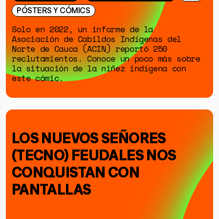
PÓSTERS Y CÓMICS
Solo en 2022, un informe de la
Asociación de Cabildos Indígenas del
Norte de Cauca (ACIN) reportó 250
reclutamientos. Conoce un poco más sobre
la situación de la niñez indígena con
este cómic.
LOS NUEVOS SEÑORES
(TECNO) FEUDALES NOS
CONQUISTAN CON
PANTALLAS