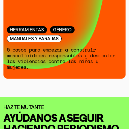
HERRAMIENTAS
GÉNERO
MANUALES Y BARAJAS
5 pasos para empezar a construir
masculinidades responsables y desmontar
las violencias contra las niñas y
mujeres.
AYÚDANOS A SEGUIR
HACIENDO
PERIODISMO