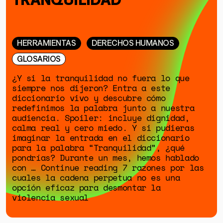
ESPECIALES
HERRAMIENTAS
DERECHOS HUMANOS
GLOSARIOS
¿Y si la tranquilidad no fuera lo que
siempre nos dijeron? Entra a este
diccionario vivo y descubre cómo
redefinimos la palabra junto a nuestra
audiencia. Spoiler: incluye dignidad,
calma real y cero miedo. Y si pudieras
imaginar la entrada en el diccionario
para la palabra “Tranquilidad”, ¿qué
pondrías? Durante un mes, hemos hablado
con … Continue reading 7 razones por las
cuales la cadena perpetua no es una
opción eficaz para desmontar la
violencia sexual