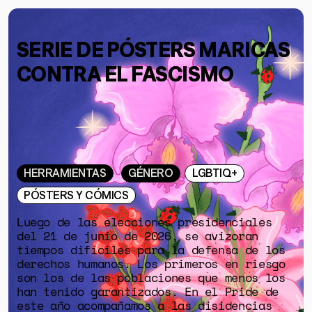
SERIE DE PÓSTERS MARICAS
CONTRA EL FASCISMO
HERRAMIENTAS
GÉNERO
LGBTIQ+
PÓSTERS Y CÓMICS
Luego de las elecciones presidenciales
del 21 de junio de 2026, se avizoran
tiempos difíciles para la defensa de los
derechos humanos. Los primeros en riesgo
son los de las poblaciones que menos los
han tenido garantizados. En el Pride de
este año acompañamos a las disidencias