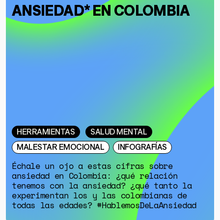
ANSIEDAD* EN COLOMBIA
HERRAMIENTAS
SALUD MENTAL
MALESTAR EMOCIONAL
INFOGRAFÍAS
Échale un ojo a estas cifras sobre
ansiedad en Colombia: ¿qué relación
tenemos con la ansiedad? ¿qué tanto la
experimentan los y las colombianas de
todas las edades? #HablemosDeLaAnsiedad