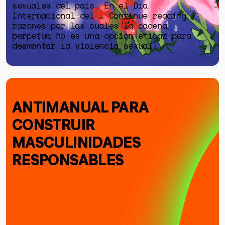
sexuales del país. En el Día
Internacional del … Continue reading 7
razones por las cuales la cadena
perpetua no es una opción eficaz para
desmontar la violencia sexual
ANTIMANUAL PARA
CONSTRUIR
MASCULINIDADES
RESPONSABLES