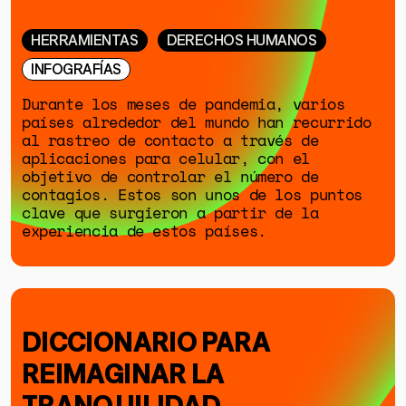
HERRAMIENTAS
DERECHOS HUMANOS
INFOGRAFÍAS
Durante los meses de pandemia, varios
países alrededor del mundo han recurrido
al rastreo de contacto a través de
aplicaciones para celular, con el
GÉNERO
objetivo de controlar el número de
contagios. Estos son unos de los puntos
DERECHOS HUMANOS
clave que surgieron a partir de la
SALUD MENTAL
experiencia de estos países.
EMERGENCIA CLIMÁTICA
HERRAMIENTAS
DICCIONARIO PARA
REIMAGINAR LA
SOBRE MUTANTE
DONACIONES
TRANQUILIDAD