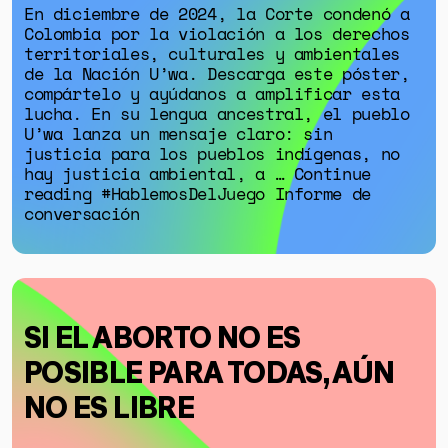
En diciembre de 2024, la Corte condenó a
Colombia por la violación a los derechos
territoriales, culturales y ambientales
de la Nación U’wa. Descarga este póster,
compártelo y ayúdanos a amplificar esta
lucha. En su lengua ancestral, el pueblo
U’wa lanza un mensaje claro: sin
justicia para los pueblos indígenas, no
hay justicia ambiental, a … Continue
reading #HablemosDelJuego Informe de
conversación
SI EL ABORTO NO ES
POSIBLE PARA TODAS, AÚN
NO ES LIBRE