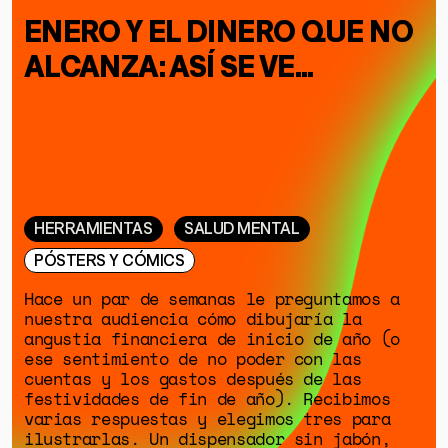
SOBRE MUTANTE
ENERO Y EL DINERO QUE NO
DONACIONES
ALCANZA: ASÍ SE VE...
ESPECIALES
HERRAMIENTAS
SALUD MENTAL
PÓSTERS Y CÓMICS
Hace un par de semanas le preguntamos a
nuestra audiencia cómo dibujaría la
angustia financiera de inicio de año (o
ese sentimiento de no poder con las
cuentas y los gastos después de las
festividades de fin de año). Recibimos
varias respuestas y elegimos tres para
ilustrarlas. Un dispensador sin jabón,