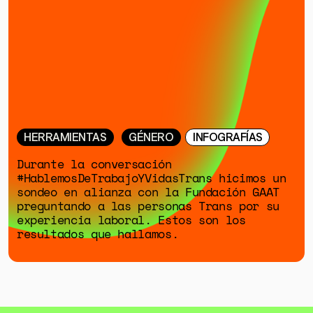
HERRAMIENTAS
GÉNERO
INFOGRAFÍAS
Durante la conversación
#HablemosDeTrabajoYVidasTrans hicimos un
sondeo en alianza con la Fundación GAAT
preguntando a las personas Trans por su
experiencia laboral. Estos son los
resultados que hallamos.