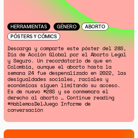
HERRAMIENTAS
GÉNERO
ABORTO
PÓSTERS Y CÓMICS
Descarga y comparte este póster del 28S,
Día de Acción Global por el Aborto Legal
y Seguro. Un recordatorio de que en
Colombia, aunque el aborto hasta la
GÉNERO
semana 24 fue despenalizado en 2022, las
desigualdades sociales, raciales y
DERECHOS HUMANOS
económicas siguen limitando su acceso.
Es de nuevo #28S y se conmemora el
SALUD MENTAL
derecho al aborto … Continue reading
EMERGENCIA CLIMÁTICA
#HablemosDelJuego Informe de
conversación
HERRAMIENTAS