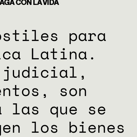
PAGA CON LA VIDA
ostiles para
ica Latina.
 judicial,
entos, son
a las que se
gen los bienes