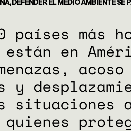
NES
NA, DEFENDER EL MEDIO AMBIENTE SE 
ES
0 países más h
 están en Amér
menazas, acoso
s y desplazami
s situaciones 
 quienes prote