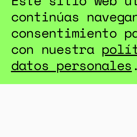
Este sitio web u
continúas navega
consentimiento p
con nuestra
polí
datos personales