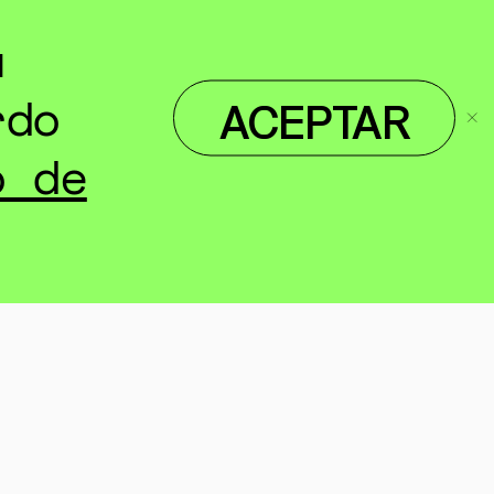
u
rdo
ACEPTAR
o de