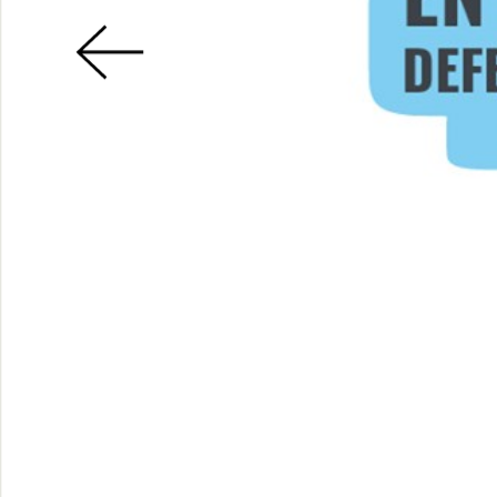
GÉNERO
DERECHO
SALUD M