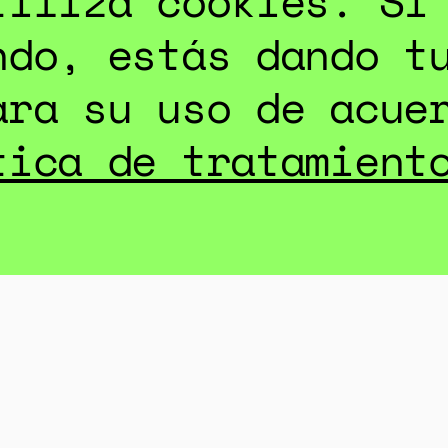
tiliza cookies. Si
ndo, estás dando t
ara su uso de acue
tica de tratamient
.