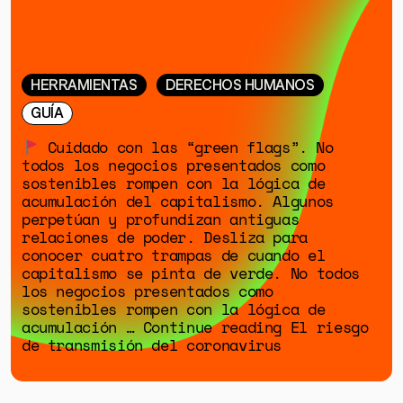
HERRAMIENTAS
DERECHOS HUMANOS
GUÍA
Cuidado con las “green flags”. No
todos los negocios presentados como
sostenibles rompen con la lógica de
acumulación del capitalismo. Algunos
perpetúan y profundizan antiguas
relaciones de poder. Desliza para
conocer cuatro trampas de cuando el
capitalismo se pinta de verde. No todos
los negocios presentados como
sostenibles rompen con la lógica de
acumulación … Continue reading El riesgo
de transmisión del coronavirus