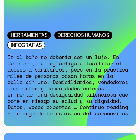
ESPECIALES
HERRAMIENTAS
DERECHOS HUMANOS
INFOGRAFÍAS
Ir al baño no debería ser un lujo. En
Colombia, la ley obliga a facilitar el
acceso a sanitarios, pero en la práctica
miles de personas pasan horas en la
calle sin uno. Domiciliarios, vendedores
ambulantes y comunidades enteras
enfrentan una desigualdad silenciosa que
pone en riesgo su salud y su dignidad.
Datos, voces expertas … Continue reading
El riesgo de transmisión del coronavirus