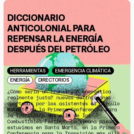
DICCIONARIO
ANTICOLONIAL PARA
REPENSAR LA ENERGÍA
DESPUÉS DEL PETRÓLEO
HERRAMIENTAS
EMERGENCIA CLIMÁTICA
ENERGÍA
DIRECTORIOS
¿Cómo sería un transición energética
realmente justa? nuevas definiciones
aportadas por los asistentes al Círculo
Mutante de la Primera Conferencia para
la Transición más allá de los
Combustibles Fósiles. La semana pasada
estuvimos en Santa Marta, en la Primera
Conferencia para la Transición más allá