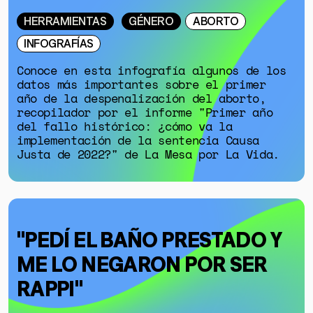
HERRAMIENTAS
GÉNERO
ABORTO
INFOGRAFÍAS
Conoce en esta infografía algunos de los
datos más importantes sobre el primer
año de la despenalización del aborto,
recopilador por el informe "Primer año
GÉNERO
del fallo histórico: ¿cómo va la
DERECHOS HUMANOS
implementación de la sentencia Causa
Justa de 2022?" de La Mesa por La Vida.
SALUD MENTAL
EMERGENCIA CLIMÁTICA
HERRAMIENTAS
"PEDÍ EL BAÑO PRESTADO Y
ME LO NEGARON POR SER
SOBRE MUTANTE
RAPPI"
DONACIONES