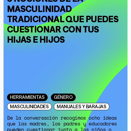
MASCULINIDAD
DONACIONES
ESPECIALES
TRADICIONAL QUE PUEDES
CUESTIONAR CON TUS
HIJAS E HIJOS
HERRAMIENTAS
GÉNERO
MASCULINIDADES
MANUALES Y BARAJAS
De la conversación recogimos ocho ideas
que las madres, los padres y educadores
pueden cuestionar junto a los niños o