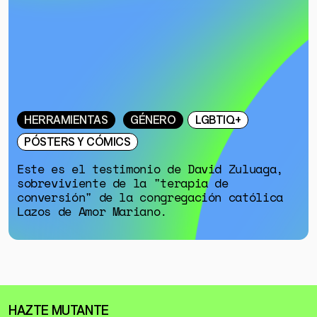
HERRAMIENTAS
GÉNERO
LGBTIQ+
PÓSTERS Y CÓMICS
Este es el testimonio de David Zuluaga,
sobreviviente de la "terapia de
conversión" de la congregación católica
Lazos de Amor Mariano.