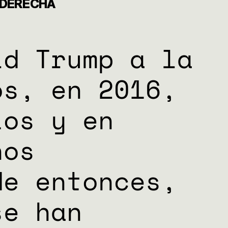
ADERECHA
ld Trump a la
os, en 2016,
ios y en
nos
de entonces,
se han