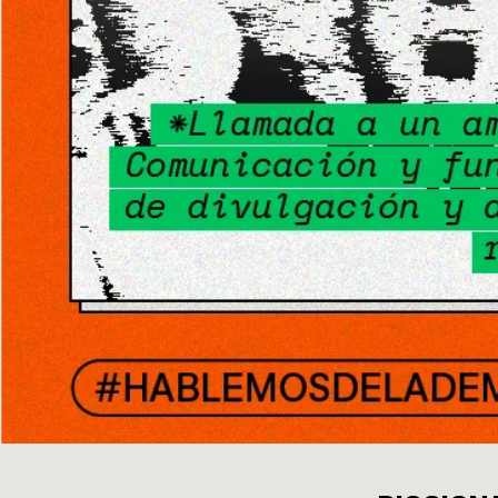
GÉNERO
DERECHO
SALUD M
EMERGEN