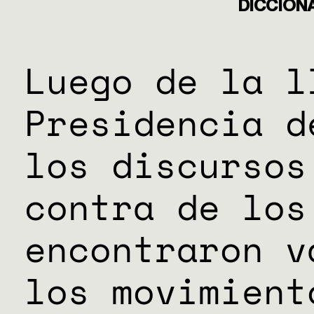
DICCION
Luego de la l
HERRAMI
Presidencia d
los discursos
contra de los
SOBRE M
encontraron v
DONACIO
los movimient