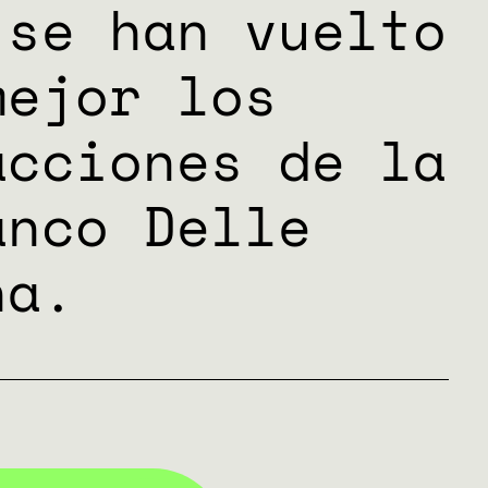
 se han vuelto
mejor los
acciones de la
anco Delle
ha.