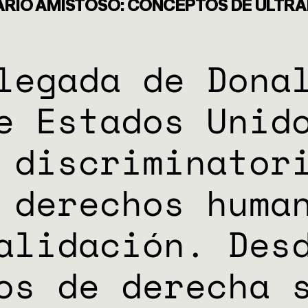
ARIO AMISTOSO: CONCEPTOS DE ULTR
legada de Dona
ENTAS
e Estados Unid
 discriminator
 derechos huma
UTANTE
alidación. Des
NES
os de derecha 