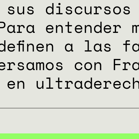
 sus discursos
ES
Para entender 
definen a las f
ersamos con Fr
 en ultraderec