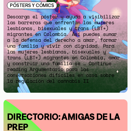
PÓSTERS Y CÓMICS
Descarga el póster y ayuda a visibilizar
las barreras que enfrentan las mujeres
lesbianas, bisexuales y trans (LBT+)
migrantes en Colombia. Así puedes sumar
a la defensa del derecho a amar, formar
una familia y vivir con dignidad. Para
las mujeres lesbianas, bisexuales y
trans (LBT+) migrantes en Colombia, amar
y construir una familia se … Continue
reading Argumentario para las
conversaciones difíciles en casa sobre
la regulación del cannabis II
DIRECTORIO: AMIGAS DE LA
PREP