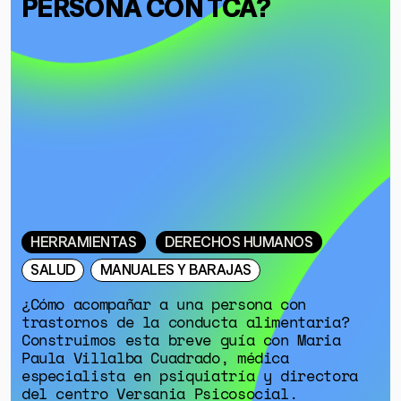
PERSONA CON TCA?
HERRAMIENTAS
DERECHOS HUMANOS
SALUD
MANUALES Y BARAJAS
¿Cómo acompañar a una persona con
trastornos de la conducta alimentaria?
Construimos esta breve guía con Maria
Paula Villalba Cuadrado, médica
especialista en psiquiatría y directora
del centro Versania Psicosocial.