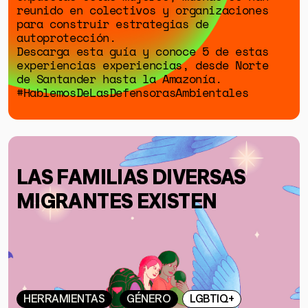
reunido en colectivos y organizaciones
para construir estrategias de
autoprotección.
Descarga esta guía y conoce 5 de estas
experiencias experiencias, desde Norte
de Santander hasta la Amazonía.
GÉNERO
#HablemosDeLasDefensorasAmbientales
DERECHOS HUMANOS
SALUD MENTAL
EMERGENCIA CLIMÁTICA
LAS FAMILIAS DIVERSAS
HERRAMIENTAS
MIGRANTES EXISTEN
SOBRE MUTANTE
DONACIONES
ESPECIALES
HERRAMIENTAS
GÉNERO
LGBTIQ+