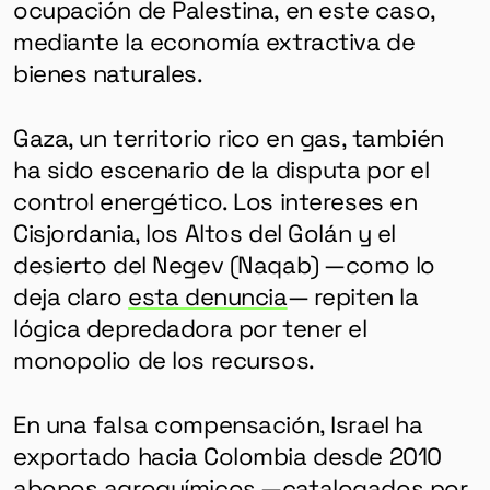
HERRAMIENTAS
ocupación de Palestina, en este caso,
mediante la economía extractiva de
bienes naturales.
SOBRE MUTANTE
DONACIONES
Gaza, un territorio rico en gas, también
ESPECIALES
ha sido escenario de la disputa por el
control energético. Los intereses en
Cisjordania, los Altos del Golán y el
desierto del Negev (Naqab) —como lo
deja claro
esta denuncia
— repiten la
lógica depredadora por tener el
monopolio de los recursos.
En una falsa compensación, Israel ha
exportado hacia Colombia desde 2010
abonos agroquímicos —
catalogados por