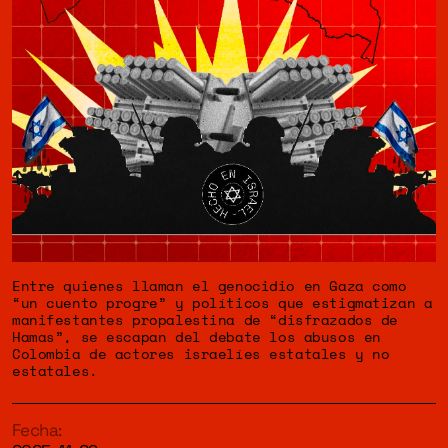
Entre quienes llaman el genocidio en Gaza como
“
un cuento progre
” y políticos que estigmatizan a
manifestantes propalestina de “
disfrazados de
Hamas
”, se escapan del debate los abusos en
Colombia de actores israelíes estatales y no
estatales.
Fecha: