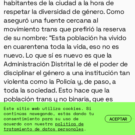
habitantes de la ciudad a la hora de
respetar la diversidad de género. Como
aseguró una fuente cercana al
movimiento trans que prefirió la reserva
de su nombre: “Esta población ha vivido
en cuarentena toda la vida, eso no es
nuevo. Lo que sí es nuevo es que la
Administración Distrital le dé el poder de
disciplinar el género a una institución tan
violenta como la Policía y, de paso, a
toda la sociedad. Esto hace que la
población trans y no binaria, que es
profesional en anticipar la violencia día a
Este sitio web utiliza cookies. Si
continúas navegando, estás dando tu
día, tenga ahora que dar esa violencia
consentimiento para su uso de
ACEPTAR
por sentada”.
acuerdo con nuestra
política de
tratamiento de datos personales
.