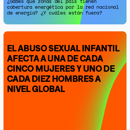
¿Sabes qué zonas del país tienen
cobertura energética por la red nacional
de energía? ¿Y cuáles están fuera?
EL ABUSO SEXUAL INFANTIL
AFECTA A UNA DE CADA
CINCO MUJERES Y UNO DE
CADA DIEZ HOMBRES A
NIVEL GLOBAL