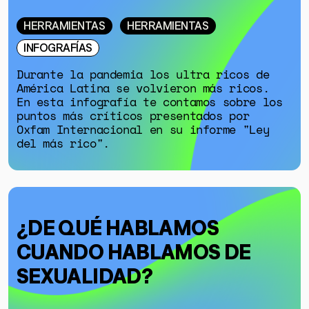
HERRAMIENTAS
HERRAMIENTAS
INFOGRAFÍAS
Durante la pandemia los ultra ricos de
América Latina se volvieron más ricos.
En esta infografía te contamos sobre los
GÉNERO
puntos más críticos presentados por
Oxfam Internacional en su informe "Ley
DERECHOS HUMANOS
del más rico".
SALUD MENTAL
EMERGENCIA CLIMÁTICA
HERRAMIENTAS
¿DE QUÉ HABLAMOS
CUANDO HABLAMOS DE
SOBRE MUTANTE
SEXUALIDAD?
DONACIONES