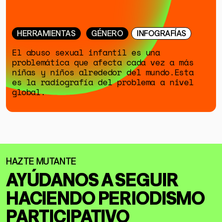
HERRAMIENTAS
GÉNERO
INFOGRAFÍAS
El abuso sexual infantil es una
problemática que afecta cada vez a más
niñas y niños alrededor del mundo.Esta
es la radiografía del problema a nivel
global.
AYÚDANOS A SEGUIR
HACIENDO
PERIODISMO
PARTICIPATIVO