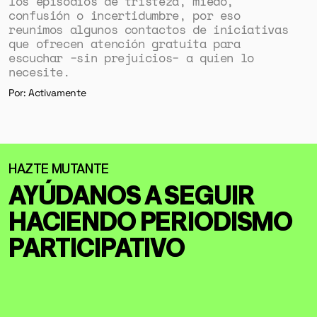
los episodios de tristeza, miedo,
confusión o incertidumbre, por eso
reunimos algunos contactos de iniciativas
que ofrecen atención gratuita para
escuchar −sin prejuicios− a quien lo
necesite.
Por: Activamente
AYÚDANOS A SEGUIR
HACIENDO
PERIODISMO
PARTICIPATIVO