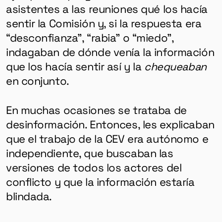
SALUD MENTAL
asistentes a las reuniones qué los hacía
EMERGENCIA CLIMÁTICA
sentir la Comisión y, si la respuesta era
“desconfianza”, “rabia” o “miedo”,
HERRAMIENTAS
indagaban de dónde venía la información
que los hacía sentir así y la
chequeaban
en conjunto.
SOBRE MUTANTE
DONACIONES
En muchas ocasiones se trataba de
ESPECIALES
desinformación. Entonces, les explicaban
que el trabajo de la CEV era autónomo e
independiente, que buscaban las
versiones de todos los actores del
conflicto y que la información estaría
blindada.