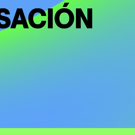
SACIÓN
UTANTE
NES
ES