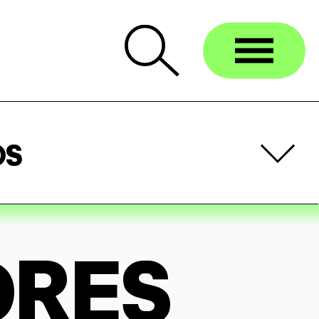
OS
DRES