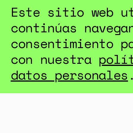
Este sitio web u
continúas navega
HERRAMIENTA
consentimiento p
con nuestra
polí
INFORMES DE 
datos personales
Según los úl
temprano en 
sistematizad