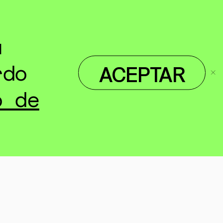
u
rdo
ACEPTAR
o de
re embarazo
la Comisión