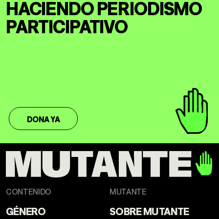
HACIENDO
PERIODISMO
DERECHOS HUMANOS
SALUD MENTAL
PARTICIPATIVO
EMERGENCIA CLIMÁTICA
HERRAMIENTAS
SOBRE MUTANTE
DONACIONES
DONA YA
ESPECIALES
CONTENIDO
MUTANTE
GÉNERO
SOBRE MUTANTE