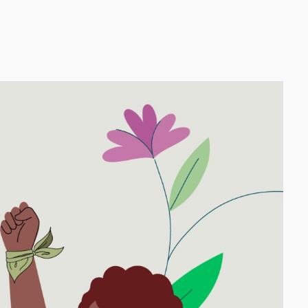
OS
TICA