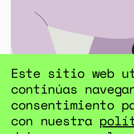
ESPECIAL
Este sitio web u
continúas navega
consentimiento p
con nuestra
polí