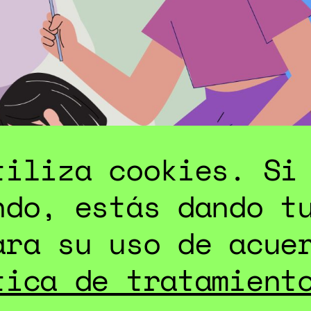
ES
tiliza cookies. Si
ndo, estás dando t
ara su uso de acue
tica de tratamient