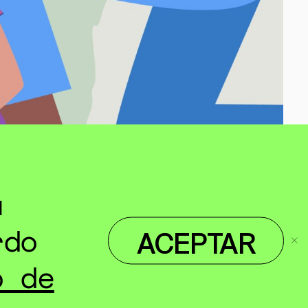
u
rdo
ACEPTAR
o de