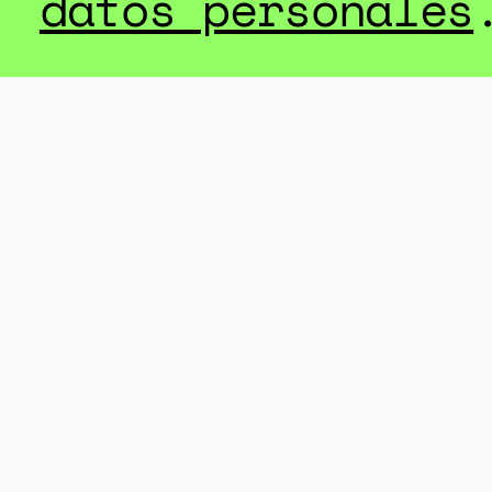
datos personales
GÉNERO
ABO
El fallo de la 
forzadas y per
sentaría prece