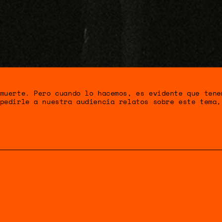
S HUMAN
ENTAL
muerte. Pero cuando lo hacemos, es evidente que tene
pedirle a nuestra audiencia relatos sobre este tema,
CIA CLIMÁ