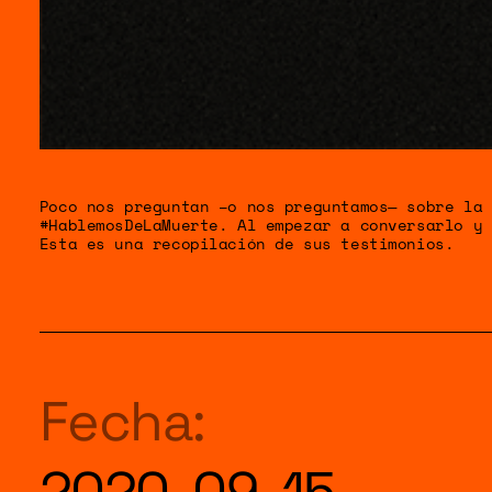
GÉNERO
DERECHO
SALUD M
Poco nos preguntan –o nos preguntamos— sobre la 
#HablemosDeLaMuerte. Al empezar a conversarlo y 
Esta es una recopilación de sus testimonios.
EMERGEN
Fecha:
2020-09-15