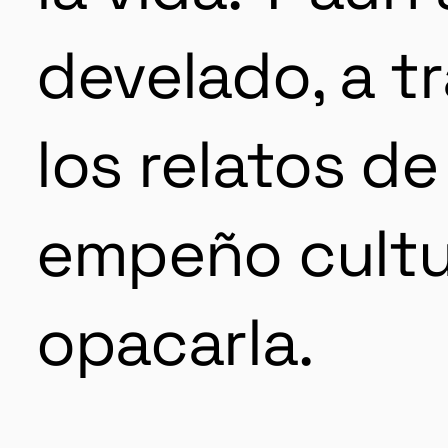
develado, a t
los relatos d
empeño cultura
opacarla.