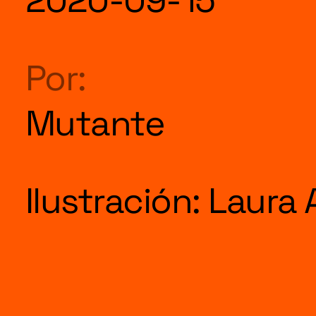
HERRAMI
Por:
Mutante
SOBRE M
Ilustración: Laura 
DONACIO
ESPECIAL