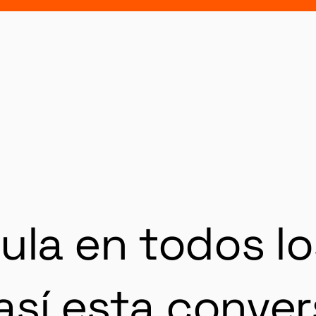
ula en todos l
 así esta conve