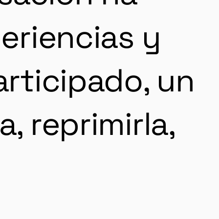
periencias y
articipado, un
, reprimirla,