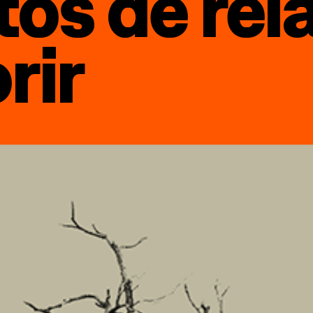
os de rel
rir