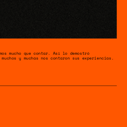
OS
mos mucho que contar. Así lo demostró
 muchos y muchas nos contaron sus experiencias.
TICA