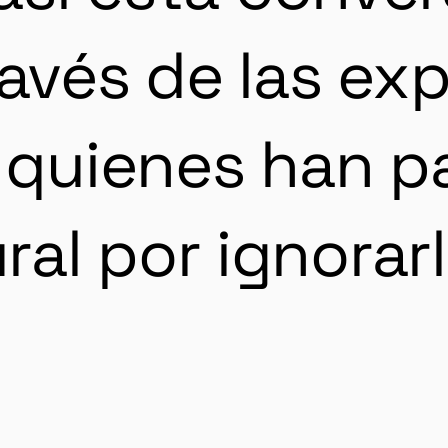
ravés de las ex
e quienes han p
l por ignorarla