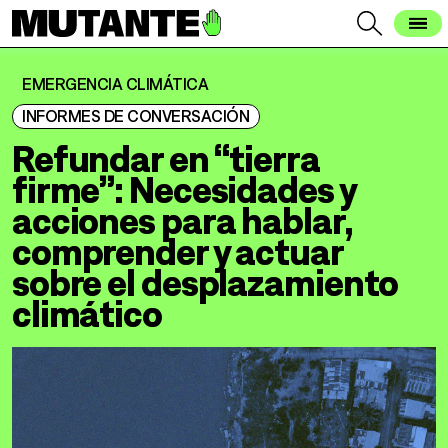
EMERGENCIA CLIMÁTICA
INFORMES DE CONVERSACIÓN
Refundar en “tierra
firme”: Necesidades y
acciones para hablar,
comprender y actuar
sobre el desplazamiento
climático