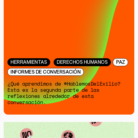
HERRAMIENTAS
DERECHOS HUMANOS
PAZ
INFORMES DE CONVERSACIÓN
¿Qué aprendimos de #HablemosDelExilio?
Esta es la segunda parte de las
reflexiones alrededor de esta
conversación.