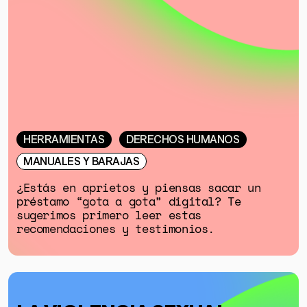
HERRAMIENTAS
DERECHOS HUMANOS
GÉNERO
MANUALES Y BARAJAS
DERECHOS HUMANOS
¿Estás en aprietos y piensas sacar un
SALUD MENTAL
préstamo “gota a gota” digital? Te
sugerimos primero leer estas
EMERGENCIA CLIMÁTICA
recomendaciones y testimonios.
HERRAMIENTAS