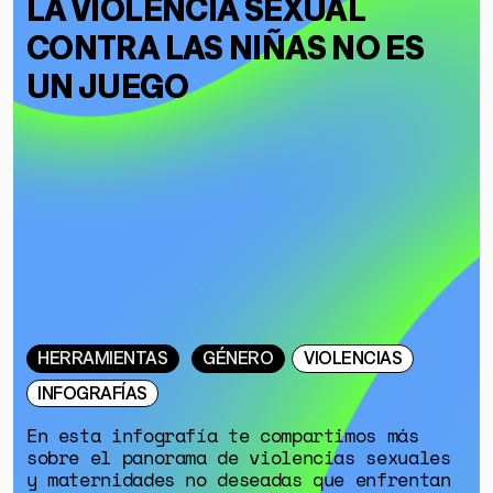
SOBRE MUTANTE
LA VIOLENCIA SEXUAL
DONACIONES
CONTRA LAS NIÑAS NO ES
ESPECIALES
UN JUEGO
HERRAMIENTAS
GÉNERO
VIOLENCIAS
INFOGRAFÍAS
En esta infografía te compartimos más
sobre el panorama de violencias sexuales
y maternidades no deseadas que enfrentan