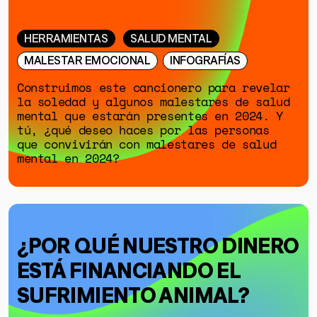
HERRAMIENTAS
SALUD MENTAL
MALESTAR EMOCIONAL
INFOGRAFÍAS
Construimos este cancionero para revelar
la soledad y algunos malestares de salud
mental que estarán presentes en 2024. Y
tú, ¿qué deseo haces por las personas
que convivirán con malestares de salud
mental en 2024?
¿POR QUÉ NUESTRO DINERO
ESTÁ FINANCIANDO EL
SUFRIMIENTO ANIMAL?