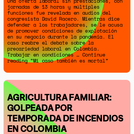
Una oferta laboral sin prestaciones, con
jornadas de 13 horas y múltiples
funciones fue revelada en audios del
congresista David Racero. Mientras dice
defender a los trabajadores, se le acusa
de promover condiciones de explotación
en su negocio durante la pandemia. El
caso reabre el debate sobre la
precariedad laboral en Colombia.
Trabajar en condiciones … Continue
reading “Mi caso también es mortal”
AGRICULTURA FAMILIAR:
GOLPEADA POR
TEMPORADA DE INCENDIOS
EN COLOMBIA