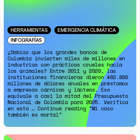
HERRAMIENTAS
EMERGENCIA CLIMÁTICA
INFOGRAFÍAS
¿Sabías que los grandes bancos de
Colombia invierten miles de millones en
industrias con prácticas crueles hacia
los animales? Entre 2011 y 2020, las
GÉNERO
instituciones financieras dieron $62.800
millones de dólares anuales en préstamos
DERECHOS HUMANOS
a empresas cárnicas y lácteas. Eso
SALUD MENTAL
equivale a casi la mitad del Presupuesto
Nacional de Colombia para 2025. Verifica
EMERGENCIA CLIMÁTICA
en esta … Continue reading “Mi caso
también es mortal”
HERRAMIENTAS