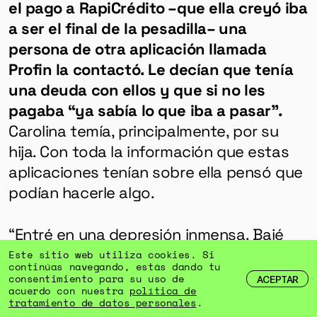
el pago a RapiCrédito –que ella creyó iba
a ser el final de la pesadilla– una
persona de otra aplicación llamada
Profin la contactó. Le decían que tenía
una deuda con ellos y que si no les
pagaba “ya sabía lo que iba a pasar”.
Carolina temía, principalmente, por su
hija. Con toda la información que estas
aplicaciones tenían sobre ella pensó que
podían hacerle algo.
“Entré en una depresión inmensa. Bajé
mucho de peso y empecé a tener
Este sitio web utiliza cookies. Si
continúas navegando, estás dando tu
problemas con mi familia. Al poco tiempo
consentimiento para su uso de
ACEPTAR
acuerdo con nuestra
política de
me fui de la casa porque no quería que
tratamiento de datos personales
.
mi familia cargara con eso. Nunca les