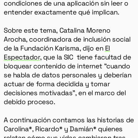
HERRAMIENTAS
condiciones de una aplicación sin leer o
entender exactamente qué implican.
SOBRE MUTANTE
Sobre este tema, Catalina Moreno
DONACIONES
Arocha, coordinadora de inclusión social
ESPECIALES
de la Fundación Karisma, dijo en
El
Espectador
, que la SIC tiene facultad de
bloquear contenido de internet “cuando
se habla de datos personales y deberían
actuar de forma decidida y tomar
decisiones motivadas”, en el marco del
debido proceso.
A continuación contamos las historias de
Carolina*, Ricardo* y
Damián
* quienes
relatan cómo sus vidas cambiaron tras