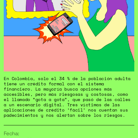
En Colombia, solo el
34 % de la población adulta
tiene un crédito formal con el sistema
financiero. La mayoría busca opciones más
accesibles, pero más riesgosas y costosas, como
el llamado “gota a gota”, que pasó de las calles
a un escenario digital. Tres víctimas de las
aplicaciones de crédito ‘fácil’ nos cuentan sus
padecimientos y nos alertan sobre los riesgos.
Fecha: