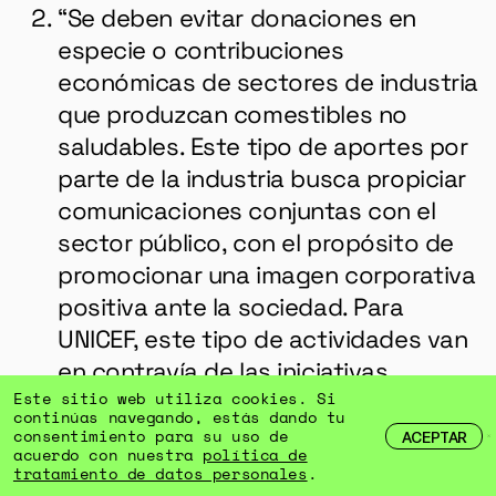
“Se deben evitar donaciones en
especie o contribuciones
económicas de sectores de industria
que produzcan comestibles no
saludables. Este tipo de aportes por
parte de la industria busca propiciar
comunicaciones conjuntas con el
sector público, con el propósito de
promocionar una imagen corporativa
positiva ante la sociedad. Para
UNICEF, este tipo de actividades van
en contravía de las iniciativas
dirigidas para prevenir la obesidad ”.
Este sitio web utiliza cookies. Si
continúas navegando, estás dando tu
consentimiento para su uso de
ACEPTAR
Las segundas, versan sobre la valoración
acuerdo con nuestra
política de
tratamiento de datos personales
.
de la producción campesina y el lugar