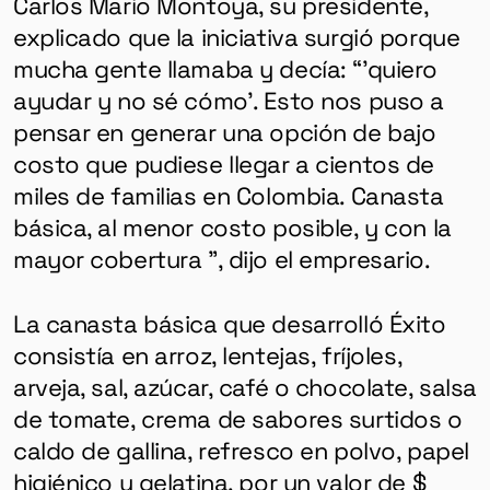
Carlos Mario Montoya, su presidente,
HERRAMIENTAS
explicado que la iniciativa surgió porque
mucha gente llamaba y decía: “’quiero
SOBRE MUTANTE
ayudar y no sé cómo’. Esto nos puso a
DONACIONES
pensar en generar una opción de bajo
ESPECIALES
costo que pudiese llegar a cientos de
miles de familias en Colombia. Canasta
básica, al menor costo posible, y con la
mayor cobertura ”, dijo el empresario.
La canasta básica que desarrolló Éxito
consistía en arroz, lentejas, fríjoles,
arveja, sal, azúcar, café o chocolate, salsa
de tomate, crema de sabores surtidos o
caldo de gallina, refresco en polvo, papel
higiénico y gelatina, por un valor de $